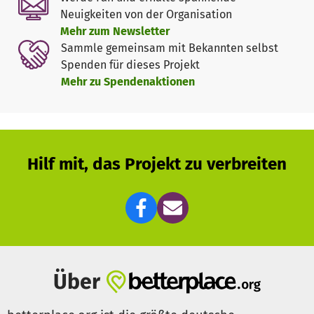
Kultur und gesellschaftlicher Partizipation haben. agon
Neuigkeiten von der Organisation
e.V. ist eine Förderplattform für individuelle Initiativen
Mehr zum Newsletter
und experimentelle Projektideen von Jugendlichen und
Sammle gemeinsam mit Bekannten selbst
vermittelt Kultur u.a. durch innovative Kulturprojekte,
Spenden für dieses Projekt
kostenfreie Workshops, Coachings und
Mehr zu Spendenaktionen
Podiumsdiskussionen. Für unser ehrenamtliches
Engagement wurden wir bereits mit dem Hidden Movers
Award der Deloitte-Stiftung 2018 ausgezeichnet und für
den Deutschen Engagementpreis 2019 nominiert.
Hilf mit, das Projekt zu verbreiten
Was wir fördern
agon e.V. fördert Projektideen und die Umsetzung
künstlerischer und musikalischer Initiativen, die neue
Wege gehen wollen, aktuelle Medien und Technologien
verwenden und interaktive Ansätze verfolgen. Wir sind
selbst ein junges Team, weshalb unsere Förderung auf
Über
Augenhöhe erfolgt und wir unsere Förderpartner mit
nachhaltigen praxisorientierten Maßnahmen und