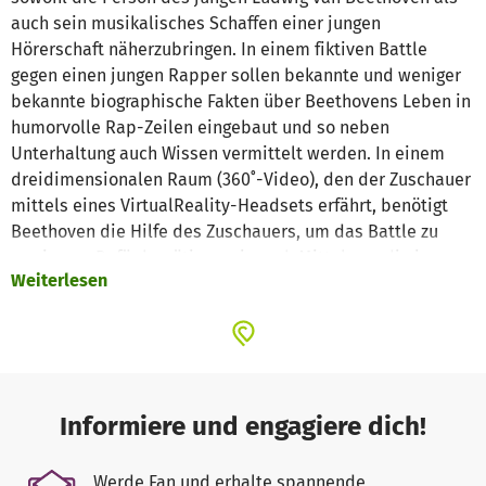
auch sein musikalisches Schaffen einer jungen
Hörerschaft näherzubringen. In einem fiktiven Battle
gegen einen jungen Rapper sollen bekannte und weniger
bekannte biographische Fakten über Beethovens Leben in
humorvolle Rap-Zeilen eingebaut und so neben
Unterhaltung auch Wissen vermittelt werden. In einem
dreidimensionalen Raum (360˚-Video), den der Zuschauer
mittels eines VirtualReality-Headsets erfährt, benötigt
Beethoven die Hilfe des Zuschauers, um das Battle zu
gewinnen. Dafür benötigen wir noch Mittel, um die jungen
Weiterlesen
beteiligten Künstler und Musiker zu bezahlen.
Wer wir sind
Wir sind der junge gemeinnützige Verein »agon-
Gesellschaft zur Förderung von Theater und Musik e.V.«
Informiere und engagiere dich!
und setzen uns für die Bildung junger Menschen ein, die
aufgrund sozialer Umstände einen erschwerten Zugang zu
Werde Fan und erhalte spannende