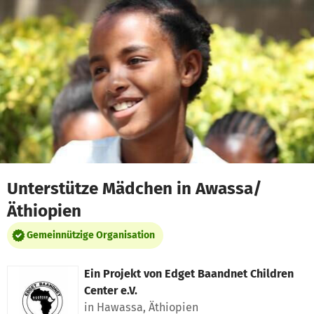
Zum Hauptinhalt springen
Erklärung zur Barrierefreiheit anzeigen
Unterstütze Mädchen in Awassa/
Äthiopien
Gemeinnützige Organisation
Ein Projekt von
Edget Baandnet Children
Center e.V.
in Hawassa, Äthiopien