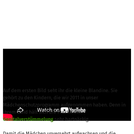
Simone S. von SAIDA International e.V.
ist für
dieses Projekt verantwortlich
Nachricht schreiben
Auf dem ersten Bild seht ihr die kleine Blandine. Sie
gehört zu den Kindern, die wir 2011 in unser
Mädchenschutzprogramm aufgenommen haben. Denn in
ihrem Land hält sich die Praktik der
Genitalverstümmelung
sehr hartnäckig.
Damit die Mädchen unversehrt aufwachsen und die