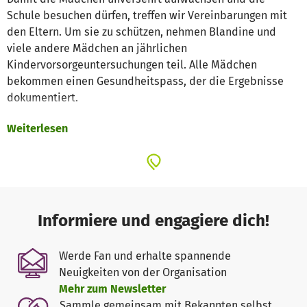
Schule besuchen dürfen, treffen wir Vereinbarungen mit
den Eltern. Um sie zu schützen, nehmen Blandine und
viele andere Mädchen an jährlichen
Kindervorsorgeuntersuchungen teil. Alle Mädchen
bekommen einen Gesundheitspass, der die Ergebnisse
dokumentiert.
Weiterlesen
Diese neue präventive Maßnahme haben wir mit viel
Zuspruch der Bevölkerung etablieren können. Denn in
Burkina Faso steht die Genitalverstümmelung von
Mädchen zwar seit 1996 unter Strafe, doch noch immer
werden drei von vier Mädchen Opfer dieser Praktik. Den
Kindern werden dabei Klitoris und Labien
Informiere und engagiere dich!
herausgeschnitten, um eine eigenständige Sexualität zu
unterdrücken und sie gefügig zu machen.
Werde Fan und erhalte spannende
Neuigkeiten von der Organisation
Wenn eine Gewaltform wie die Genitalverstümmelung so
Mehr zum Newsletter
stark verbreitet ist, herrscht großer sozialer Druck auf den
Sammle gemeinsam mit Bekannten selbst