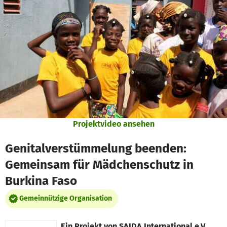
Zum Hauptinhalt springen
Erklärung zur Barrierefreiheit anzeigen
Projektvideo ansehen
Genitalverstümmelung beenden:
Gemeinsam für Mädchenschutz in
Burkina Faso
Gemeinnützige Organisation
Ein Projekt von
SAIDA International e.V.