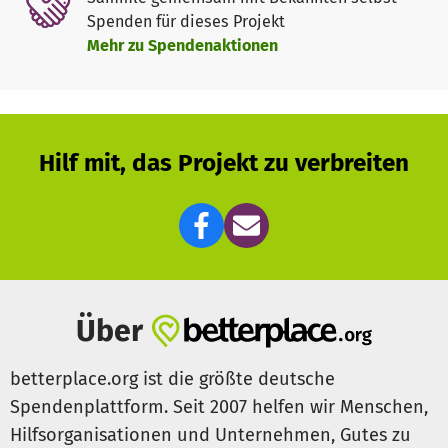
Familien, die ihre Kinder unversehrt aufwachsen lassen
Spenden für dieses Projekt
wollen. Damit die Eltern von Blandine und den anderen
Mehr zu Spendenaktionen
Mädchen diesem sozialen Druck standhalten können,
unterstützen wir ganz konkret:
Wir fördern Schulbildung und
Gesundheitsversorgung für die Kinder,
Hilf mit, das Projekt zu verbreiten
stärken die Frauen mit Einkommen schaffenden
Maßnahmen und
leisten Aufklärungsarbeit mit unserer
Partnerorganisation vor Ort.
Über
betterplace.org ist die größte deutsche
Spendenplattform. Seit 2007 helfen wir Menschen,
Hilfsorganisationen und Unternehmen, Gutes zu