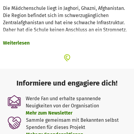
Die Mädchenschule liegt in Jaghori, Ghazni, Afghanistan.
Die Region befindet sich im schwerzugänglichen
Zentralafghanistan und hat eine schwache Infrastruktur.
Daher hat die Schule keinen Anschluss an ein Stromnetz.
Vorrangiges Ziel ist die Beschaffung eines ortsüblichen
Weiterlesen
Stromgenerators. Dieser soll einerseits die Beleuchtung
der Schule sicherstellen, vor allem aber die Nutzung
technischer Geräte (insb. Kopierer und PCs) ermöglichen.
Da die Schule sich kaum Bücher leisten kann ist die
Nutzung dieser Geräte keine bloße Erleichterung, sondern
für die Beschaffung von Lehrmaterial fundamental.
Informiere und engagiere dich!
Träger des Projekts ist Ayenda Jaghori, dessen einziger
Werde Fan und erhalte spannende
Zweck darin besteht die Schule zu fördern. Außerhalb von
Neuigkeiten von der Organisation
betterplace hat die Stiftung bereits über 3000 € an
Mehr zum Newsletter
Spendengeldern gesammelt. Dieses Geld soll es vor allem
Sammle gemeinsam mit Bekannten selbst
auch ärmeren Kindern ermöglichen die Schule besuchen
Spenden für dieses Projekt
zu können. Daneben ist Ayenda Jaghori auf der Suche nach