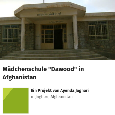
Zum Hauptinhalt springen
Erklärung zur Barrierefreiheit anzeigen
Mädchenschule "Dawood" in
Afghanistan
Ein Projekt von
Ayenda Jaghori
in Jaghori, Afghanistan