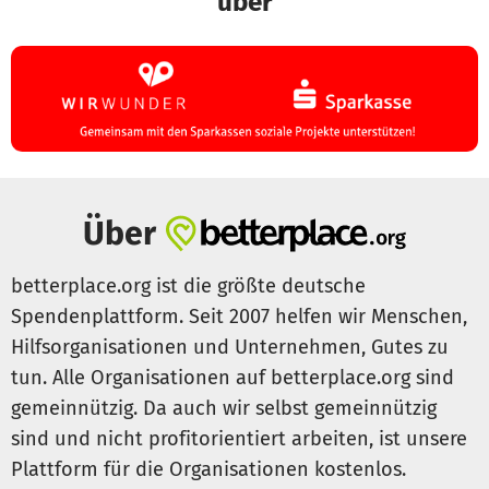
über
Menschen thematsiert
und abgebaut werden können. Die
Übung soll auf Deutsch wie auf Englisch verfügbar sein.
Damit wollen wir einen weiteren Beitrag leisten, um
Menschen aufzuklären und Benachteiligungen abzubauen.
Um dieses Trainingspaket zu entwickeln brauchen wir gut
6.400 EUR. Jeder_r kann einen Beitrag leisten, dass wir ca.
Über
100 Pakete produzieren und für Unternehmen zur
Verfügung stellen können.
betterplace.org ist die größte deutsche
- Konzeption des Trainings 2.380 EUR
Spendenplattform. Seit 2007 helfen wir Menschen,
- Gestaltung und Layout 1.785 EUR
Hilfsorganisationen und Unternehmen, Gutes zu
- Übersetzung der Materialen 1.071 EUR
tun. Alle Organisationen auf betterplace.org sind
- Druck der Materialien und Kauf des Boxinhaltes 1.166
gemeinnützig. Da auch wir selbst gemeinnützig
EUR
sind und nicht profitorientiert arbeiten, ist unsere
Mit 65 EUR Spende kannst Du eine Box finanzieren. Unser
Plattform für die Organisationen kostenlos.