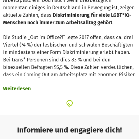
Arbeitsplatz ein. Doch auch wenn diesbezüglich
momentan einiges in Deutschland in Bewegung ist, zeigen
aktuelle Zahlen, dass
Diskriminierung für viele LGBT*IQ-
Menschen noch immer zum Arbeitsalltag gehört
.
Die Studie „Out im Office?!“ legte 2017 offen, dass ca. drei
Viertel (74 %) der lesbischen und schwulen Beschäftigten
in mindestens einer Form Diskriminierung erlebt haben.
Bei trans* Personen sind dies 83 % und bei den
bisexuellen Befragten 95,5 %. Diese Zahlen verdeutlichen,
dass ein Coming Out am Arbeitsplatz mit enormen Risiken
verbunden ist und zu negativen Erfahrungen führen kann.
Weiterlesen
Da die geschlechtliche Identität oder sexuelle
Orientierung jedoch eine enorme Relevanz im
Arbeitskontext hat, gilt es diese hohe Zahl an
Diskriminierungserfahrungen weiter zu reduzieren. Vor
allem auch unter Berufseinsteiger_innen ist die Angst vor
einem offenen Umgang mit der eigenen
Informiere und engagiere dich!
Geschlechtsidentität oder sexuellen Orientierung am