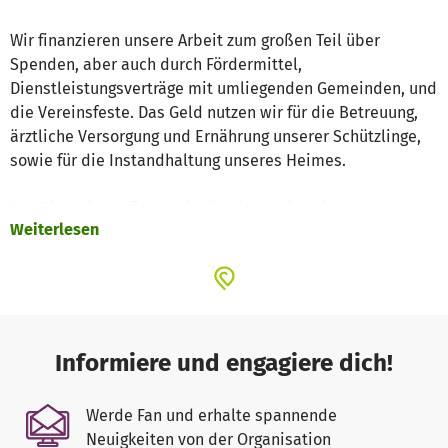
Wir finanzieren unsere Arbeit zum großen Teil über
Spenden, aber auch durch Fördermittel,
Dienstleistungsverträge mit umliegenden Gemeinden, und
die Vereinsfeste. Das Geld nutzen wir für die Betreuung,
ärztliche Versorgung und Ernährung unserer Schützlinge,
sowie für die Instandhaltung unseres Heimes.
Das Tierheim befindet sich in einem historisches
Weiterlesen
Gebäude mitten im Wald auf dem idyllischen Windberg.
Informiere und engagiere dich!
Werde Fan und erhalte spannende
Neuigkeiten von der Organisation