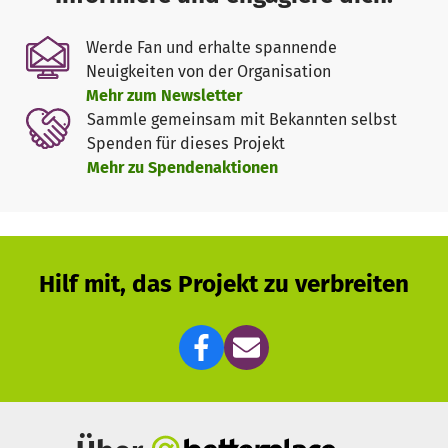
kastriert und dann nach Deutschland vermittelt, um
wieder Platz für weitere Fellnasen zu schaffen. In den
Werde Fan und erhalte spannende
ersten Tierschutzjahren war es unser Ziel, durch
Neuigkeiten von der Organisation
Aufklärung und die Öffentlichkeitsarbeit, so viele
Mehr zum Newsletter
Fellnasen wie möglich vor Ort zu vermitteln. Dies ist in
Sammle gemeinsam mit Bekannten selbst
Bosnien einfach nicht umsetzbar! Im Durchschnitt
Spenden für dieses Projekt
befinden sich in unserem Shelter und auf unseren
Mehr zu Spendenaktionen
Pflegestellen um die 330 Vierbeiner. Knapp 12.000
Fellnasen (Stand 2024) konnten durch uns und unsere
Kooperationspartner in Deutschland, glücklich vermittelt
werden.
Hilf mit, das Projekt zu verbreiten
LIEBE FREUNDE, FÜR ALL DIESE AUFGABEN BRAUCHEN WIR
EURE HILFE!!!!!
Euer SOS Team