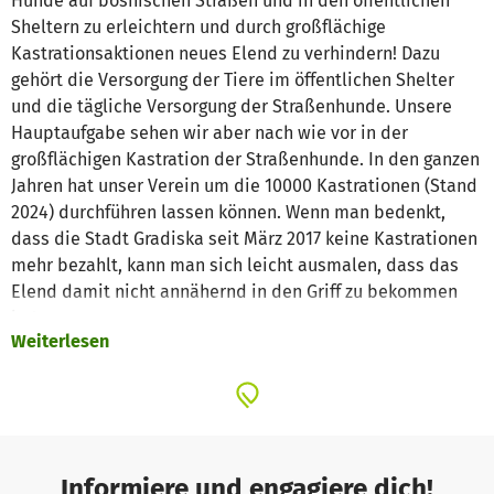
Hunde auf bosnischen Straßen und in den öffentlichen
Sheltern zu erleichtern und durch großflächige
Kastrationsaktionen neues Elend zu verhindern! Dazu
gehört die Versorgung der Tiere im öffentlichen Shelter
und die tägliche Versorgung der Straßenhunde. Unsere
Hauptaufgabe sehen wir aber nach wie vor in der
großflächigen Kastration der Straßenhunde. In den ganzen
Jahren hat unser Verein um die 10000 Kastrationen (Stand
2024) durchführen lassen können. Wenn man bedenkt,
dass die Stadt Gradiska seit März 2017 keine Kastrationen
mehr bezahlt, kann man sich leicht ausmalen, dass das
Elend damit nicht annähernd in den Griff zu bekommen
ist!
Weiterlesen
Seit 2009 betreiben wir in Bosnien ein privates Shelter,
seit Juli 2010 mit Sitz in Gradiska, um immer wieder
Hunde aus dem öffentlichen Shelter übernehmen zu
können. Diese werden dann bei uns aufgepäppelt,
tierärztlich versorgt, geimpft, gechippt, gegebenenfalls
Informiere und engagiere dich!