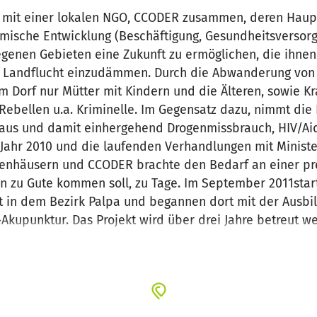
ir mit einer lokalen NGO, CCODER zusammen, deren Haup
mische Entwicklung (Beschäftigung, Gesundheitsversorgu
egenen Gebieten eine Zukunft zu ermöglichen, die ihnen
e Landflucht einzudämmen. Durch die Abwanderung von
im Dorf nur Mütter mit Kindern und die Älteren, sowie K
r Rebellen u.a. Kriminelle. Im Gegensatz dazu, nimmt di
h aus und damit einhergehend Drogenmissbrauch, HIV/Ai
Jahr 2010 und die laufenden Verhandlungen mit Ministe
kenhäusern und CCODER brachte den Bedarf an einer pre
 zu Gute kommen soll, zu Tage. Im September 2011star
kt in dem Bezirk Palpa und begannen dort mit der Ausb
-Akupunktur. Das Projekt wird über drei Jahre betreut w
tionen mit Akupunkturbedarf und Lehrmaterial versorge
ng gewährleisten.
it des Projektes zu fördern, werden wir die Herstellun
punkturpunkten) und Nadeln unterstützen.
e Gesundheitsstationen errichtet werden. Wir beteilige