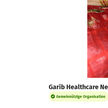
Zum Hauptinhalt springen
Erklärung zur Barrierefreiheit anzeigen
Garib Healthcare N
Gemeinnützige Organisation