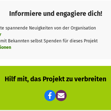
' und übernehmen Patenschaften für junge Auszubildend
im Projekt arbeiten ehrenamtlich, haben während ihres Au
Informiere und engagiere dich!
de Unkosten im Praxis- sowie privaten Bereich.
tz! Ohne Menschen wie sie, wäre unsere Hilfe nicht mögli
te spannende Neuigkeiten von der Organisation
de, unsere Arbeit in Nepal auf stabile Beine zu stellen!
r
it Bekannten selbst Spenden für dieses Projekt
ionen
Hilf mit, das Projekt zu verbreiten