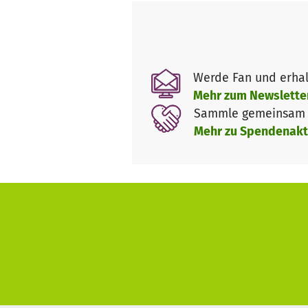
'College of Natural Medicine 
Alle freiwilligen Mitarbeiter 
Einkommen, aber weiter laufen
Das ist ein großherziger Einsa
Werde Fan und erhal
Helfen auch Sie mit einer Spen
Mehr zum Newslette
Sammle gemeinsam m
Mehr zu Spendenakt