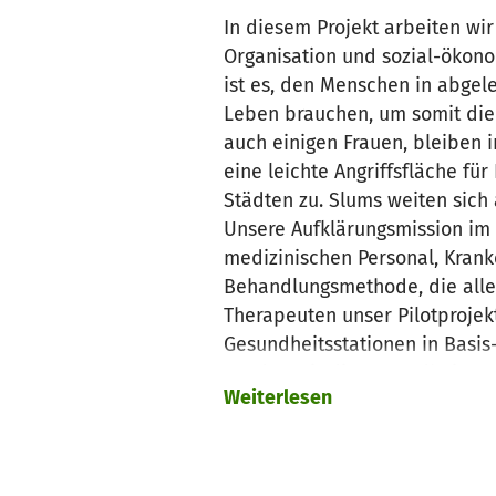
In diesem Projekt arbeiten w
Organisation und sozial-ökono
ist es, den Menschen in abgel
Leben brauchen, um somit di
auch einigen Frauen, bleiben 
eine leichte Angriffsfläche fü
Städten zu. Slums weiten sic
Unsere Aufklärungsmission im 
medizinischen Personal, Kran
Behandlungsmethode, die allen
Therapeuten unser Pilotproje
Gesundheitsstationen in Basis
werden wir die Gesundheitssta
Weiterlesen
Abwesenheit ein Fern-Monitori
Um möglichst die Unabhängigke
Kraut zur Verbrennung an Aku
Künftig sollen bei Bedarf neu