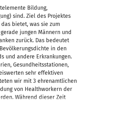
telemente Bildung,
ng) sind. Ziel des Projektes
 das bietet, was sie zum
 gerade jungen Männern und
ranken zurück. Das bedeutet
e Bevölkerungsdichte in den
ds und andere Erkrankungen.
rien, Gesundheitsstationen,
iswerten sehr effektiven
teten wir mit 3 ehrenamtlichen
ildung von Healthworkern der
erden. Während dieser Zeit
n, sowie in unserer
g von Moxa (Artemisia, ein
n uns an dem Aufbau eines