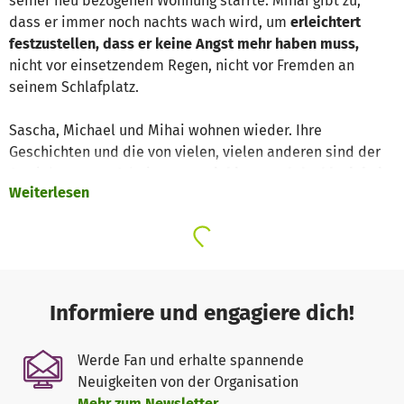
seiner neu bezogenen Wohnung starrte. Mihai gibt zu,
dass er immer noch nachts wach wird, um
erleichtert
festzustellen, dass er keine Angst mehr haben muss,
nicht vor einsetzendem Regen, nicht vor Fremden an
seinem Schlafplatz.
Sascha, Michael und Mihai wohnen wieder. Ihre
Geschichten und die von vielen, vielen anderen sind der
Antrieb unserer Arbeit.
Unser Ziel ist es, Obdachlosigkeit
Weiterlesen
zu beenden.
Der Weg dahin beginnt draußen. Auf täglichen
Touren besuchen wir Menschen ohne Wohnung an ihren
Aufenthaltsorten. Es geht um die Versorgung mit dem
Nötigsten –
ein heißes Getränk, ein Schlafsack
–, aber vor
allem um den
Aufbau von Vertrauen.
Informiere und engagiere dich!
Wer dann unsere Anlaufstellen aufsucht, findet Orte zum
Aufwärmen und Ausruhen.
Hier gibt es ein kostenloses
Werde Fan und erhalte spannende
Frühstück und ein offenes Ohr.
Von hier aus begleiten wir
Neuigkeiten von der Organisation
die nächsten Schritte auf dem Weg
zurück in eine eigene
Mehr zum Newsletter