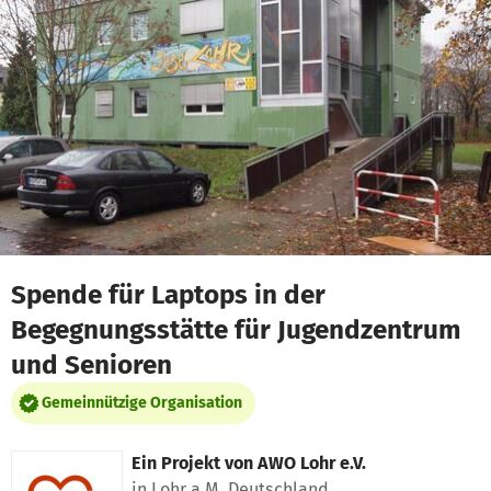
Zum Hauptinhalt springen
Erklärung zur Barrierefreiheit anzeigen
Spende für Laptops in der
Begegnungsstätte für Jugendzentrum
und Senioren
Gemeinnützige Organisation
Ein Projekt von
AWO Lohr e.V.
in Lohr a.M, Deutschland