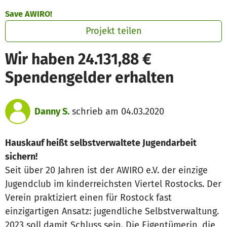
Zum Hauptinhalt springen
Erklärung zur Barrierefreiheit anzeigen
Save AWIRO!
Projekt teilen
Wir haben 24.131,88 €
Spendengelder erhalten
Danny S.
schrieb am 04.03.2020
Hauskauf heißt selbstverwaltete Jugendarbeit
sichern!
Seit über 20 Jahren ist der AWIRO e.V. der einzige
Jugendclub im kinderreichsten Viertel Rostocks. Der
Verein praktiziert einen für Rostock fast
einzigartigen Ansatz: jugendliche Selbstverwaltung.
2023 soll damit Schluss sein. Die Eigentümerin, die