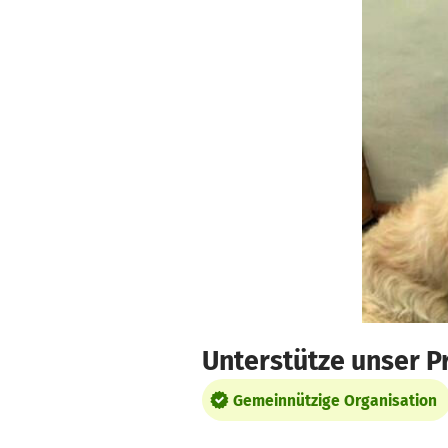
Zum Hauptinhalt springen
Erklärung zur Barrierefreiheit anzeigen
Unterstütze unser P
Gemeinnützige Organisation