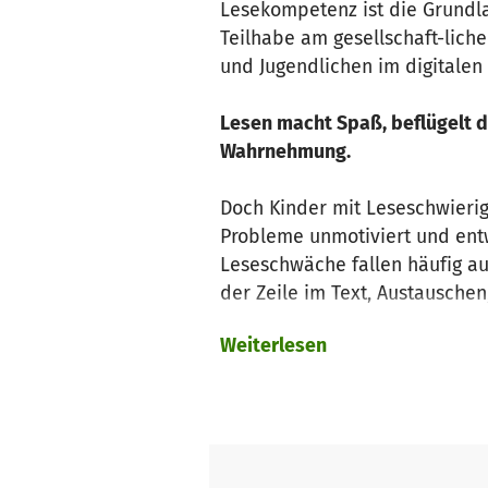
Lesekompetenz ist die Grundla
Teilhabe am gesellschaft-liche
und Jugendlichen im digitalen 
Lesen macht Spaß, beflügelt d
Wahrnehmung.
Doch Kinder mit Leseschwierig
Probleme unmotiviert und entwi
Leseschwäche fallen häufig au
der Zeile im Text, Austausche
Weiterlesen
Die häufigsten Ursachen für 
auch Kinder mit einem Migrat
können aber auch Krankheitsb
eine Leseschwäche bedingen.