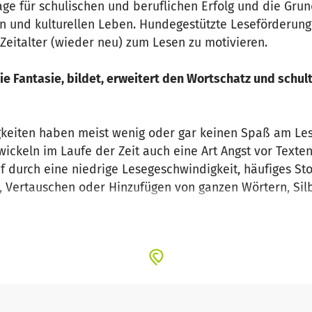
ge für schulischen und beruflichen Erfolg und die Grun
n und kulturellen Leben. Hundegestützte Leseförderung 
Zeitalter (wieder neu) zum Lesen zu motivieren.
ie Fantasie, bildet, erweitert den Wortschatz und schul
keiten haben meist wenig oder gar keinen Spaß am Lese
ckeln im Laufe der Zeit auch eine Art Angst vor Texten
f durch eine niedrige Lesegeschwindigkeit, häufiges St
n, Vertauschen oder Hinzufügen von ganzen Wörtern, Si
eine Leseschwäche können eine Lese-Rechtschreibschwä
ionshintergrund zeigen häufig eine ausgeprägte Lese-s
ilder wie z.B. das Down-Syndrom oder Auf-merksamkeit