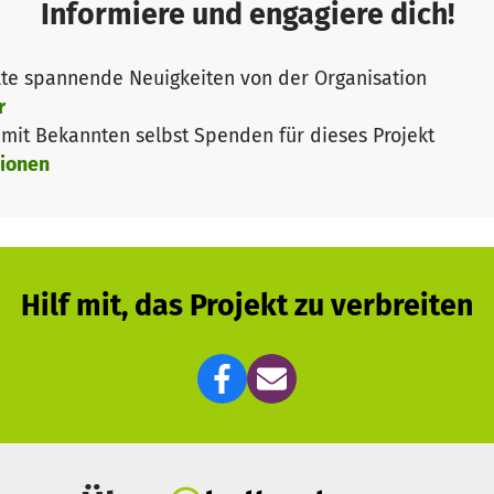
ung zur Leseförderung
Informiere und engagiere dich!
ne bewährte Methode, um Kindern die Freude am Lesen 
te spannende Neuigkeiten von der Organisation
. Die Anwesenheit eines Hundes kann dabei viele posit
r
 Auswirkungen auf die physiologischen Reaktionen geze
it Bekannten selbst Spenden für dieses Projekt
Spiegel des Stresshormons Kortisol reduziert sich und 
ionen
ktiviert werden. In der Folge kann sich Angst und Stre
ie Kinder verlieren die Angst vor dem Vorlesen, die Lese
tdecken die Freude am Bücher lesen.
nem Hund vorzulesen, er hört zu ohne zu kritisieren. D
Hilf mit, das Projekt zu verbreiten
zu spüren. Ängste und Hemmungen, die durch Misserfolg
baut werden.
z ist es im Vorfeld erforderlich, dass Hund und Mensch e
rhalten.
mehr lesen