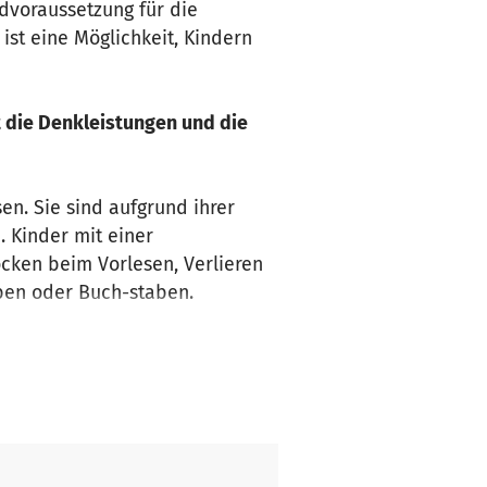
dvoraussetzung für die
ist eine Möglichkeit, Kindern
t die Denkleistungen und die
n. Sie sind aufgrund ihrer
. Kinder mit einer
ocken beim Vorlesen, Verlieren
lben oder Buch-staben.
che oder Störung sein, aber
chwäche. Darüber hinaus
s-/Hyperaktivitätsstörungen