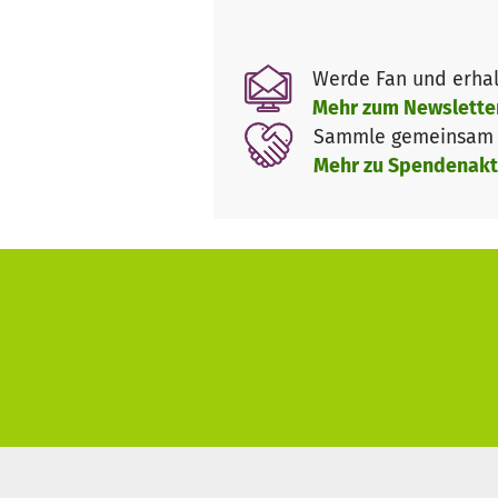
Lesepate-Hund lst Unterstütz
Der Einsatz von Hunden ist ei
Werde Fan und erhal
Lesekompetenzen zu verbessern
Mehr zum Newslette
haben. Studien haben positive
Sammle gemeinsam m
Hunden wirkt beruhigend, der 
Mehr zu Spendenakt
Kuschelhormons Oxytocin kann a
Lesesituationen, reduzieren. D
verbessern und die Kinder en
Es macht den Kindern Spaß, ei
zu streicheln und seine Nähe 
entstanden sind, können abge
Für einen erfolgreichen Einsat
praxisorientierte Ausbildung e