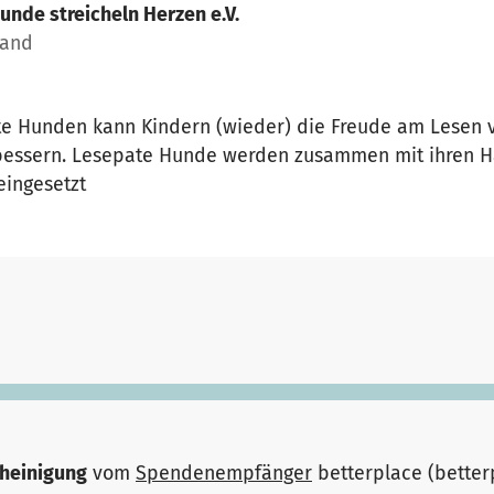
unde streicheln Herzen e.V.
land
te Hunden kann Kindern (wieder) die Freude am Lesen v
essern. Lesepate Hunde werden zusammen mit ihren Hal
eingesetzt
heinigung
vom
Spendenempfänger
betterplace (bette