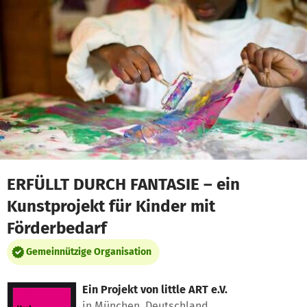
Zum Hauptinhalt springen
Erklärung zur Barrierefreiheit anzeigen
ERFÜLLT DURCH FANTASIE – ein
Kunstprojekt für Kinder mit
Förderbedarf
Gemeinnützige Organisation
Ein Projekt von
little ART e.V.
in München, Deutschland