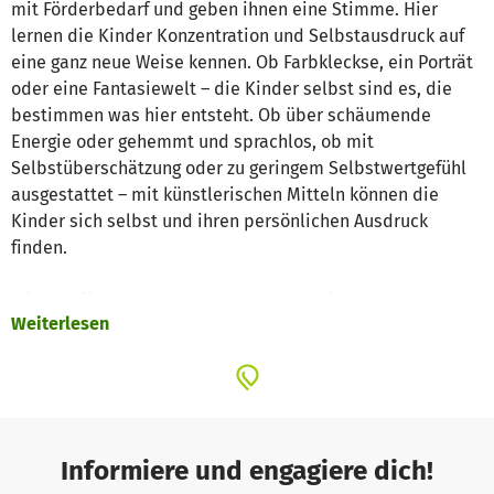
mit Förderbedarf und geben ihnen eine Stimme. Hier
lernen die Kinder Konzentration und Selbstausdruck auf
eine ganz neue Weise kennen. Ob Farbkleckse, ein Porträt
oder eine Fantasiewelt – die Kinder selbst sind es, die
bestimmen was hier entsteht. Ob über schäumende
Energie oder gehemmt und sprachlos, ob mit
Selbstüberschätzung oder zu geringem Selbstwertgefühl
ausgestattet – mit künstlerischen Mitteln können die
Kinder sich selbst und ihren persönlichen Ausdruck
finden.
Wir schaffen so einen Ort, an dem die Kinder Energien und
Weiterlesen
Emotionen fließen lassen können und ihre persönliche
Geschichte verarbeiten können. Dreimal wöchentlich
entsteht so ein Rahmen, der viel Möglichkeit zu
kreativem, geistigen und seelischem Wachstum bietet.
FÖRDERER
Informiere und engagiere dich!
Deutsche Fernsehlotterie, Bezirk Oberbayern, SZ Gute