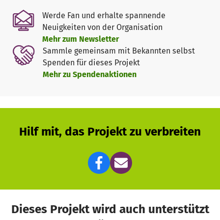
Werke, BuntStiftung München
Werde Fan und erhalte spannende
Neuigkeiten von der Organisation
ZIELGRUPPEN
Mehr zum Newsletter
Das Projekt adressiert Kinder an den
Sammle gemeinsam mit Bekannten selbst
Sonderpädagogischen Förderschulen in den sozialen
Spenden für dieses Projekt
Brennpunkten Münchens am Hasenbergl im Alter von 6 bis
Mehr zu Spendenaktionen
10 Jahren aus bildungsfernen Schichten mit Förderbedarf.
Sie bringen mit:
• Migrationshintergrund oder Fluchterfahrung
• Sprachentwicklungsstörungen
• motorische Defizite
Hilf mit, das Projekt zu verbreiten
• soziale und emotionale Auffälligkeiten
• Wahrnehmungsstörungen
• psychisch bedingte Schwierigkeiten und
Integrationsproblemen
ORT
Dieses Projekt wird auch unterstützt
Das Projekt findet statt bei little ART im Münchner