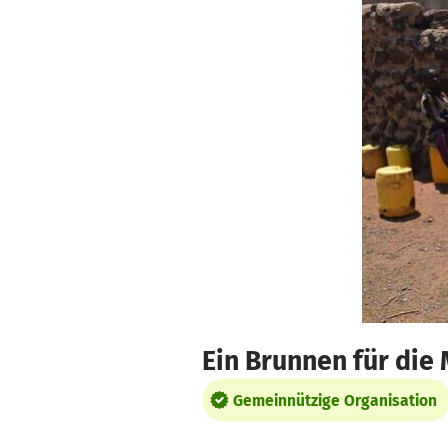
Zum Hauptinhalt springen
Erklärung zur Barrierefreiheit anzeigen
Ein Brunnen für die 
Gemeinnützige Organisation