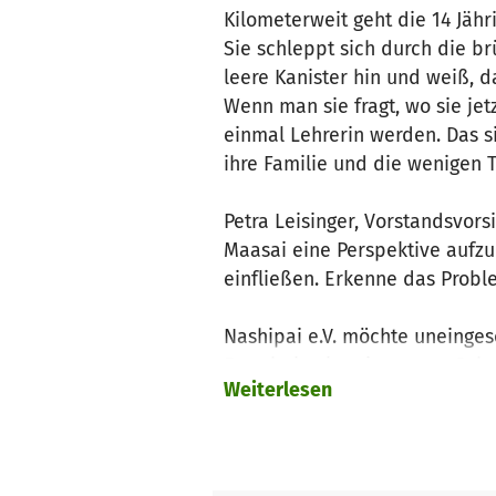
Kilometerweit geht die 14 Jä
Sie schleppt sich durch die br
leere Kanister hin und weiß, da
Wenn man sie fragt, wo sie jet
einmal Lehrerin werden. Das si
ihre Familie und die wenigen Ti
Petra Leisinger, Vorstandsvors
Maasai eine Perspektive aufzu
einfließen. Erkenne das Prob
Nashipai e.V. möchte uneinges
Es geht konkret im ersten Sch
Weiterlesen
auf ihre Zukunft in Kenya zu 
Land- und Fluchtursachen zu 
keine Alternative.