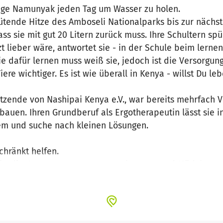
hrige Namunyak jeden Tag um Wasser zu holen.
ütende Hitze des Amboseli Nationalparks bis zur nächste
ss sie mit gut 20 Litern zurück muss. Ihre Schultern spü
zt lieber wäre, antwortet sie - in der Schule beim lern
e dafür lernen muss weiß sie, jedoch ist die Versorgung
ere wichtiger. Es ist wie überall in Kenya - willst Du l
itzende von Nashipai Kenya e.V., war bereits mehrfach Vor
bauen. Ihren Grundberuf als Ergotherapeutin lässt sie 
lem und suche nach kleinen Lösungen.
chränkt helfen.
ritt die Wasserversorgung zu verbessern und Mädchen w
konzentrieren. Es geht um ein Leben in Kenya - lebensw
bekämpfen. Ein Leben ohne Wasser und Zukunft ist au