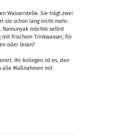
n Wasserstelle. Sie trägt zwei
rt sie schon lang nicht mehr.
en. Namunyak möchte selbst
 mit frischem Trinkwasser, für
eben oder lesen?
ort. Ihr Anliegen ist es, den
in alle Maßnahmen mit
ie Namunyak zu helfen, sich
ert zu machen und mögliche
ch im wundervollem Kenya