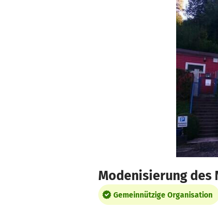
Zum Hauptinhalt springen
Erklärung zur Barrierefreiheit anzeigen
Modenisierung des
Gemeinnützige Organisation