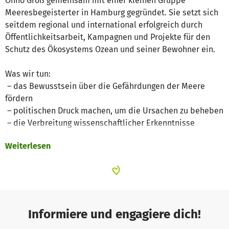
Onno Groß gemeinsam mit einer kleinen Gruppe
Meeresbegeisterter in Hamburg gegründet. Sie setzt sich
seitdem regional und international erfolgreich durch
Öffentlichkeitsarbeit, Kampagnen und Projekte für den
Schutz des Ökosystems Ozean und seiner Bewohner ein.
Was wir tun:
– das Bewusstsein über die Gefährdungen der Meere
fördern
– politischen Druck machen, um die Ursachen zu beheben
– die Verbreitung wissenschaftlicher Erkenntnisse
fördern
Weiterlesen
– ein Forum für Informationsaustausch und Vernetzung
bieten.
Unser Ziel ist es, die Meere zu erhalten: das Blau unseres
BLAUEN Planeten!
Informiere und engagiere dich!
So fordern wir zum Beispiel als Mitglied der