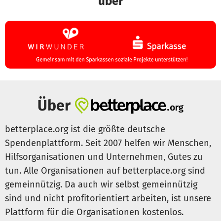
über
bei der Bevölkerung verankern können und informieren zu
vielen Meeresschutzthemen in unserem vor Ort gebauten
Palk Bay Information Center
.
Mit unseren Aktionen wie dem Strandmüllsammeln an der
Elbe im Rahmen des International
Ocean Cleanup Days
,
unseren Kampagnen wie der
BLUE STRAW Kampagne
-
die seit Jahren auf das Problem von Wegwerfplastik und
Über
Mikroplastik aufmerksam macht -, mit unseren
Ausstellungen, Vortragsveranstaltungen, Infobroschüren
und Factsheets und unserem
DEEPWAVE Filmfestival
betterplace.org ist die größte deutsche
bieten wir allen, die sich für die Meere engagieren wollen,
Spendenplattform. Seit 2007 helfen wir Menschen,
Möglichkeiten aktiv zu werden und sich auf einer
Hilfsorganisationen und Unternehmen, Gutes zu
detaillierten Wissensplattform zu informieren und zu
tun. Alle Organisationen auf betterplace.org sind
vernetzen.
gemeinnützig. Da auch wir selbst gemeinnützig
sind und nicht profitorientiert arbeiten, ist unsere
Plattform für die Organisationen kostenlos.