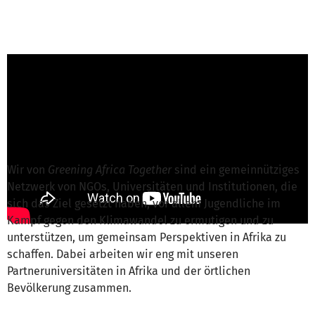
Lilly S. von Greening Africa Together/Alle
Hand in Hand, e.V.
ist für dieses Projekt
verantwortlich
Nachricht schreiben
Wir von
Greening Africa Together
sind ein gemeinnütziges
Netzwerk von NGOs, Universitäten und Institutionen, die
sich das Ziel gesetzt haben, vor allem Jugendliche im
Kampf gegen den Klimawandel zu ermutigen und zu
unterstützen, um gemeinsam Perspektiven in Afrika zu
schaffen. Dabei arbeiten wir eng mit unseren
Partneruniversitäten in Afrika und der örtlichen
Bevölkerung zusammen.