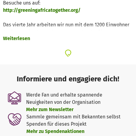
Besuche uns auf:
http://greeningafricatogether.org/
Das vierte Jahr arbeiten wir nun mit dem 1200 Einwohner
Dorf
Koram
im Senegal zusammen. Das Dorf ist
Weiterlesen
abgeschieden und nicht an das allgemeine Stromnetz
angeschlossen. Gerade in der letzten Zeit ist das
Bedürfnis nach Elektrizität gestiegen. In direkten
Gesprächen mit den Einwohnern haben sich die
essentiellsten Bedürfnisse für das Dorf
herauskristallisiert:
Informiere und engagiere dich!
PV für Haushalte
Werde Fan und erhalte spannende
Die Beleuchtungssituation in vielen Wohnungen des
Neuigkeiten von der Organisation
Dorfes ist sehr schlecht. Aufgrund fehlender Elektrizität
Mehr zum Newsletter
wird die Beleuchtung zu Hause oft durch Petroliumlampen
Sammle gemeinsam mit Bekannten selbst
bereitgestellt. Petrolium wird nicht nur aus Erdöl
Spenden für dieses Projekt
gewonnen, es stellt zudem eine Gefahr für den Anwender
Mehr zu Spendenaktionen
dar. In
Koram
ist es in der Vergangenheit schon für einige