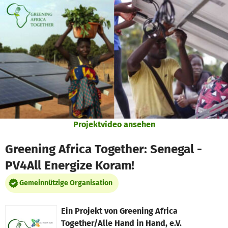
Zum Hauptinhalt springen
Erklärung zur Barrierefreiheit anzeigen
Projektvideo ansehen
Greening Africa Together: Senegal -
PV4All Energize Koram!
Gemeinnützige Organisation
Ein Projekt von
Greening Africa
Together/Alle Hand in Hand, e.V.