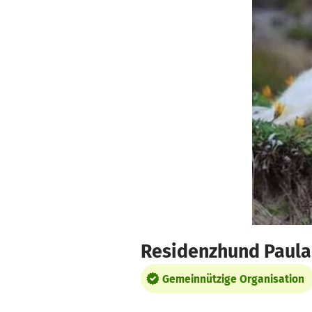
Zum Hauptinhalt springen
Erklärung zur Barrierefreiheit anzeigen
Residenzhund Paula
Gemeinnützige Organisation