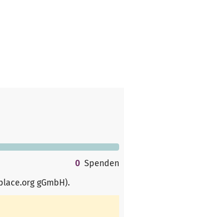
0
Spenden
rplace.org gGmbH)
.