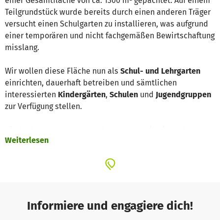
einer Gesamtfläche von ca. 1300 m² gepachtet. Auf einem
Teilgrundstück wurde bereits durch einen anderen Träger
versucht einen Schulgarten zu installieren, was aufgrund
einer temporären und nicht fachgemäßen Bewirtschaftung
misslang.
Wir wollen diese Fläche nun als
Schul- und Lehrgarten
einrichten, dauerhaft betreiben und sämtlichen
interessierten
Kindergärten
,
Schulen
und
Jugendgruppen
zur Verfügung stellen.
Kinder brauchen
Naturerfahrungen
um sich ihr Leben und
Weiterlesen
die Welt erschließen, verstehen und gestalten zu können.
Insbesondere in den Ballungsgebieten und Großstädten
steht ihnen dazu immer weniger Natur- und Freiraum zur
Verfügung. Darüber hinaus soll der
natürliche Bezug zu
Lebensmitteln
gefördert werden. Weiterhin sollen
seltene
Kräuter
und
alte Obstsorten
im regionalen Kontext
Informiere und engagiere dich!
erhalten und näher gebracht werden.