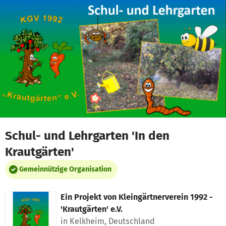
Zum Hauptinhalt springen
Erklärung zur Barrierefreiheit anzeigen
Schul- und Lehrgarten 'In den
Krautgärten'
Gemeinnützige Organisation
Ein Projekt von
Kleingärtnerverein 1992 -
'Krautgärten' e.V.
in Kelkheim, Deutschland