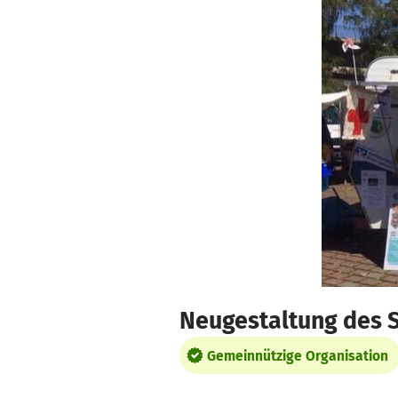
Zum Hauptinhalt springen
Erklärung zur Barrierefreiheit anzeigen
Neugestaltung des 
Gemeinnützige Organisation