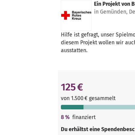
Ein Projekt von
B
in Gemünden, De
Hilfe ist gefragt, unser Spiel
diesem Projekt wollen wir auc
ausstatten.
125 €
von 1.500 € gesammelt
8
%
finanziert
Du erhältst eine Spendenbesc