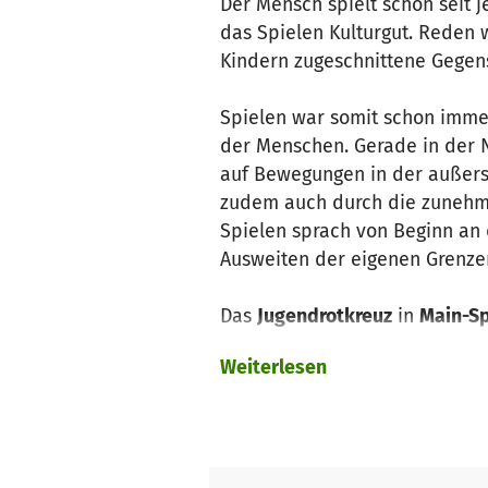
Der Mensch spielt schon seit 
das Spielen Kulturgut. Reden w
Kindern zugeschnittene Gege
Spielen war somit schon immer
der Menschen. Gerade in der 
auf Bewegungen in der außers
zudem auch durch die zunehmen
Spielen sprach von Beginn an 
Ausweiten der eigenen Grenzen
Das
Jugendrotkreuz
in
Main-S
Main-Spessart genutzt wird u
Weiterlesen
Das Spielmobil wird z.B. bei M
Gruppenleiter/innen des Jugendr
z. B. Sportgeräte), sondern a