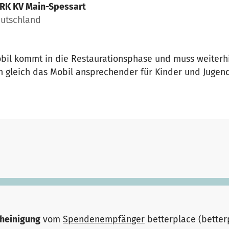
RK KV Main-Spessart
utschland
mobil kommt in die Restaurationsphase und muss weiterhi
h gleich das Mobil ansprechender für Kinder und Jugendl
heinigung
vom
Spendenempfänger
betterplace (bette