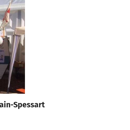
ain-Spessart