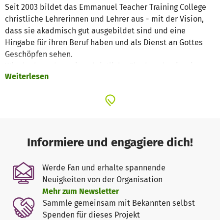
Seit 2003 bildet das Emmanuel Teacher Training College
christliche Lehrerinnen und Lehrer aus - mit der Vision,
dass sie akadmisch gut ausgebildet sind und eine
Hingabe für ihren Beruf haben und als Dienst an Gottes
Geschöpfen sehen.
Wir glauben, dass eine christliche Glaubensbasis; eine
Weiterlesen
fundierte akademische und pädagogische Ausbildung,
und Kompetenzen für das Leben in ländlichen Regionen,
eine gute Basis für unsere Lehrerinnen und Lehrer ist.
Informiere und engagiere dich!
Werde Fan und erhalte spannende
Neuigkeiten von der Organisation
Mehr zum Newsletter
Sammle gemeinsam mit Bekannten selbst
Spenden für dieses Projekt