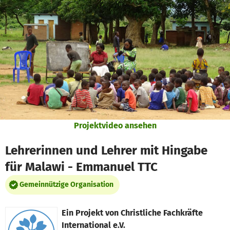
Zum Hauptinhalt springen
Erklärung zur Barrierefreiheit anzeigen
Projektvideo ansehen
Lehrerinnen und Lehrer mit Hingabe
für Malawi - Emmanuel TTC
Gemeinnützige Organisation
Ein Projekt von
Christliche Fachkräfte
International e.V.