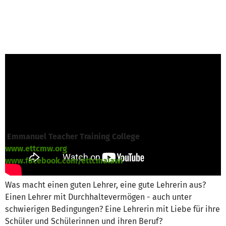
R. Klug von Christliche Fachkräfte
International e.V.
ist für dieses Projekt
verantwortlich
Nachricht schreiben
Emmanuel Teacher Training College
www.ettcmw.org
www.facebook.com/ettcmalawi
Was macht einen guten Lehrer, eine gute Lehrerin aus?
Einen Lehrer mit Durchhaltevermögen - auch unter
schwierigen Bedingungen? Eine Lehrerin mit Liebe für ihre
Schüler und Schülerinnen und ihren Beruf?