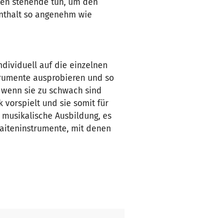
ten stehende tun, um den
nthalt so angenehm wie
dividuell auf die einzelnen
strumente ausprobieren und so
 wenn sie zu schwach sind
vorspielt und sie somit für
 musikalische Ausbildung, es
aiteninstrumente, mit denen
hsten Stimmungen wie Angst,
ngen und die Situation
r zur Heilung braucht. Körper