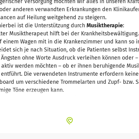
erischer Versorgung möchten wir alles in unseren Kräf
oder anderen verwandten Erkrankungen den Klinikaufe
ancen auf Heilung weitgehend zu steigern.
hierbei ist die Unterstützung durch
Musiktherapie
:
ter Musiktherapeut hilft bei der Krankheitsbewältigung.
uf einem Wagen mit in die Krankenzimmer und kann so in
idet sich je nach Situation, ob die Patienten selbst In
 Ängsten ohne Worte Ausdruck verleihen können oder –
t aktiv werden möchten – ob er ihnen beruhigende Musik 
ntführt. Die verwendeten Instrumente erfordern keine
board um verschiedene Trommelarten und Zupf- bzw. S
mmige Töne erzeugen kann.
er nicht sprachlichen Ebene können die unterschiedlic
ch Freude erlebt und zum Ausdruck gebracht werden.
ren Wegen seine Gedanken und Gefühle zum Ausdruck bri
en. Dadurch gewinnt er die nötige Kraft, die der Körpe
r eng zusammen.