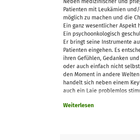
Neben medizinischer und pfleg
Patienten mit Leukämien und/
möglich zu machen und die Ch
Ein ganz wesentlicher Aspekt 
Ein psychoonkologisch geschul
Er bringt seine Instrumente a
Patienten eingehen. Es entsche
ihren Gefühlen, Gedanken und
oder auch einfach nicht selbs
den Moment in andere Welten e
handelt sich neben einem Key
auch ein Laie problemlos sti
Durch die Musiktherapie auf d
Weiterlesen
Wut und Traurigkeit, aber au
Ein Patient kann so auf ande
annehmen und verarbeiten lern
und Psyche arbeiten hier seh