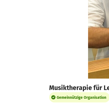
Zum Hauptinhalt springen
Erklärung zur Barrierefreiheit anzeigen
Musiktherapie für 
Gemeinnützige Organisation