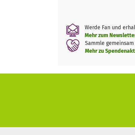
Das Programm findet im Rah
Global, statt. Im letzten Jahr
Werde Fan und erhal
entsprechenden Jugendaustaus
Mehr zum Newslette
erneut umsetzen zu dürfen.
Sammle gemeinsam m
Mehr zu Spendenakt
Unser Verein
Bridging Gaps e.V ist sowohl i
Verein, der es sich zum Ziel g
verringern. Durch gezielte Akti
Deine Unterstützung
Damit das Projekt ein Erfolg 
Gesamtbudgets) unseres Verein
Finde uns auf YouTube!
Finde