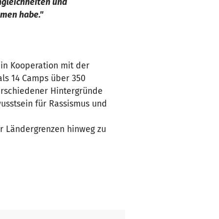
ngleichheiten und
mmen habe."
 in Kooperation mit der
 als 14 Camps über 350
erschiedener Hintergründe
usstsein für Rassismus und
er Ländergrenzen hinweg zu
 einen Austausch organisieren
lnehmen werden. Bereits
elzahl von Workshops, mehr