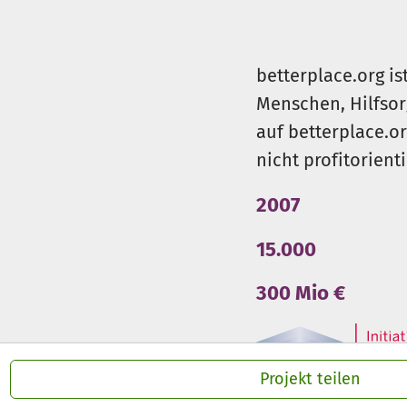
Wir werden von Engagement 
Entwicklung
gefördert.
betterplace.org is
Menschen, Hilfsor
auf betterplace.o
nicht profitorient
2007
15.000
300 Mio €
Projekt teilen