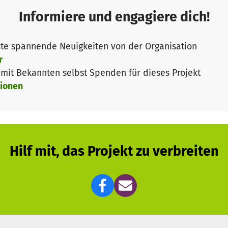
Informiere und engagiere dich!
men der
“Deutsch-Afrikanischen Jugendinitiative”
, eine
 haben wir im Rahmen unserer Vereinsarbeit ein eigenes 
te spannende Neuigkeiten von der Organisation
ch entworfen und durchgeführt. Dieses Jahr freuen wir
r
it Bekannten selbst Spenden für dieses Projekt
ionen
n Deutschland als auch in Südafrika ein eingetragener Ve
esetzt hat, Alltagsrassismus zur Sprache zu bringen und 
onen trägt der Verein zu mehr Gleichheit in unserer Gese
Hilf mit, das Projekt zu verbreiten
werden kann suchen wir noch nach Spenden, um den Eig
s zu decken. Deine Spende ist gut investiert!
 uns auf Facebook!
Finde uns auf Instagram!