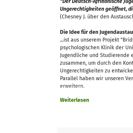
“Der Deutsch-Afrikanische Juge
Ungerechtigkeiten geöffnet, d
(Chesney J. über den Austausc
Die Idee für den Jugendausta
...ist aus unserem Projekt "Br
psychologischen Klinik der Uni
Jugendliche und Studierende 
zusammen, um durch den Konta
Ungerechtigkeiten zu entwick
Parallel haben wir unseren Ve
erweitern.
Weiterlesen
Der Jugendaustausch
Wir freuen uns riesig, dass w
dürfen, an dem 10 Jugendliche
letztes Jahr hatten unsere Tei
über komplexe Themen wie Ras