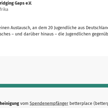
ridging Gaps e.V.
frika
t einen Austausch, an dem 20 Jugendliche aus Deutschla
usches – und darüber hinaus – die Jugendlichen gegenü
heinigung
vom
Spendenempfänger
betterplace (bette