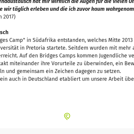
ndaustausch hat mir wirklich die Augen für die vielen U
ie wir täglich erleben und die ich zuvor kaum wahrgeno
h 2017)
usch
idges Camp" in Südafrika entstanden, welches Mitte 2013
versität in Pretoria startete. Seitdem wurden mit mehr
erreicht. Auf den Bridges Camps kommen Jugendliche v
kt miteinander ihre Vorurteile zu überwinden, ein Bew
eln und gemeinsam ein Zeichen dagegen zu setzen.
rein auch in Deutschland etabliert um unsere Arbeit üb
ir im Rahmen unserer Vereinsarbeit nun zum zweiten Mal
 aus Deutschland und 10 Jugendliche aus Südafrika tei
lnehmenden durch Ihre Hilfe die Möglichkeit in einer Vi
sismus und soziale Ungerechtigkeiten zu erfahren.