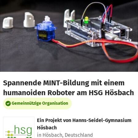
Zum Hauptinhalt springen
Erklärung zur Barrierefreiheit anzeigen
Spannende MINT-Bildung mit einem
humanoiden Roboter am HSG Hösbach
Gemeinnützige Organisation
Ein Projekt von
Hanns-Seidel-Gymnasium
Hösbach
in Hösbach, Deutschland