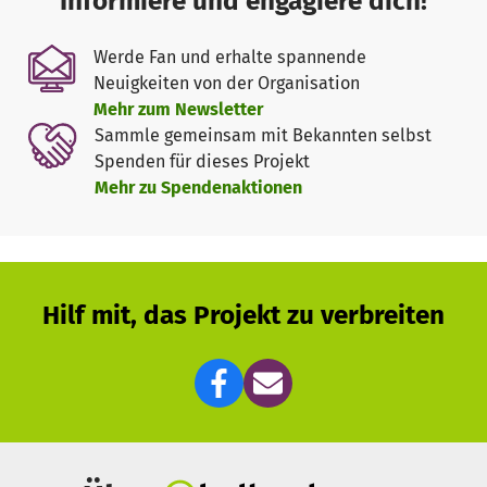
Informiere und engagiere dich!
Herausforderung. Um unser Ziel erreichen zu können,
benötigen wir die finanzielle Unterstützung von
Werde Fan und erhalte spannende
engagierten Sponsoren, die an uns und unsere Idee glauben.
Neuigkeiten von der Organisation
Mehr zum Newsletter
Die Sponsoren unterstützen dadurch ein Projekt, das vor
Sammle gemeinsam mit Bekannten selbst
allem zur Bildung beiträgt und die teilnehmenden
Spenden für dieses Projekt
Schüler*innen auf ihren folgenden beruflichen Weg ein
Mehr zu Spendenaktionen
Stück weit vorbereitet.
Wir als Team freuen uns über Ihre Unterstützung.
Ihr Team von SANTO am HSG
Hilf mit, das Projekt zu verbreiten