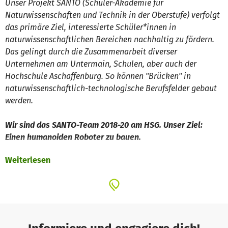
Unser Projekt SANTO (Schüler-Akademie für
Naturwissenschaften und Technik in der Oberstufe) verfolgt
das primäre Ziel, interessierte Schüler*innen in
naturwissenschaftlichen Bereichen nachhaltig zu fördern.
Das gelingt durch die Zusammenarbeit diverser
Unternehmen am Untermain, Schulen, aber auch der
Hochschule Aschaffenburg. So können "Brücken" in
naturwissenschaftlich-technologische Berufsfelder gebaut
werden.
Wir sind das SANTO-Team 2018-20 am HSG. Unser Ziel:
Einen humanoiden Roboter zu bauen.
Weiterlesen
Unser diesjähriges Vorhaben ist der Bau eines humanoiden
Roboters aus dem 3D-Drucker am Hanns-Seidel-Gymnasium
in Hösbach. Wir greifen dabei auf ein Open-Source-Projekt
des französischen Designers und Künstlers Gael Langevin
zurück. Dafür wagen wir uns als erste Schülergruppe in
Bayern - Schritt für Schritt und als Team - an diese