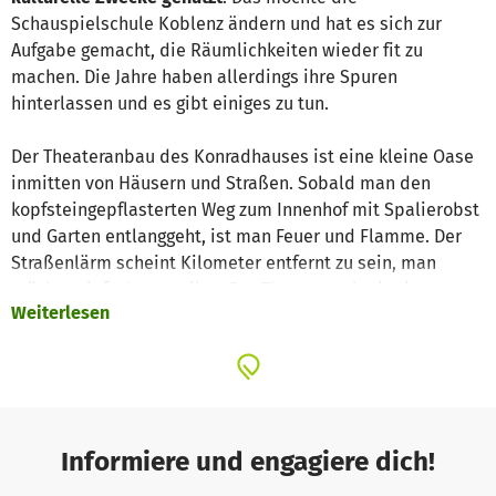
Schauspielschule Koblenz ändern und hat es sich zur
Aufgabe gemacht, die Räumlichkeiten wieder fit zu
machen. Die Jahre haben allerdings ihre Spuren
hinterlassen und es gibt einiges zu tun.
Der Theateranbau des Konradhauses ist eine kleine Oase
inmitten von Häusern und Straßen. Sobald man den
kopfsteingepflasterten Weg zum Innenhof mit Spalierobst
und Garten entlanggeht, ist man Feuer und Flamme. Der
Straßenlärm scheint Kilometer entfernt zu sein, man
möchte einfach verweilen. Der Theatersaal mit einer
Weiterlesen
Klostermauer aus dem 17. Jahundert hat einen ganz
besonderen Charme und das muss einfach erhalten
werden.
Wir als Förderverein unterstützen die Schauspielschule
Koblenz bei diesem Projekt, damit das Theater im
Informiere und engagiere dich!
Konradhaus wieder mit Leben gefüllt wird
. Es soll eine