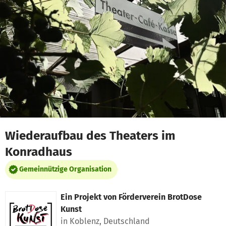
Zum Hauptinhalt springen
Erklärung zur Barrierefreiheit anzeigen
Wiederaufbau des Theaters im
Konradhaus
Gemeinnützige Organisation
Ein Projekt von
Förderverein BrotDose
Kunst
in Koblenz, Deutschland