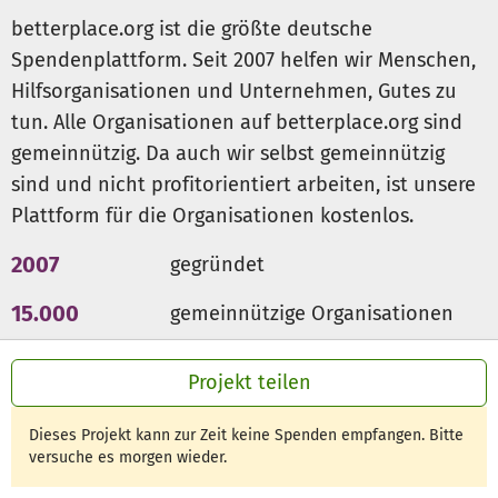
betterplace.org ist die größte deutsche
Wir sind nichts ohne dich - hilf uns dabei!
Spendenplattform. Seit 2007 helfen wir Menschen,
Hilfsorganisationen und Unternehmen, Gutes zu
Weitere Infos und aktuelle Bilder findest du unter
tun. Alle Organisationen auf betterplace.org sind
www.brotdose-kunst.org
gemeinnützig. Da auch wir selbst gemeinnützig
sind und nicht profitorientiert arbeiten, ist unsere
Plattform für die Organisationen kostenlos.
2007
gegründet
15.000
gemeinnützige Organisationen
300 Mio €
für den guten Zweck
Projekt teilen
Dieses Projekt kann zur Zeit keine Spenden empfangen. Bitte
versuche es morgen wieder.