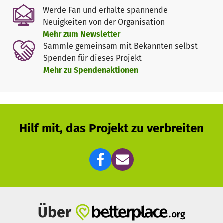
Einrichtung für Kunst und Kultur entstehen mit
Werde Fan und erhalte spannende
Workshops, Schauspielgruppen für Kinder und
Neuigkeiten von der Organisation
Jugendliche, Schauspielausbildung mit staatlicher
Mehr zum Newsletter
Anerkennung, Vorsprechtraining, Theaterinszenierungen,
Sammle gemeinsam mit Bekannten selbst
Lesungen, Konzerten, Ausstellungen usw.
Spenden für dieses Projekt
Mehr zu Spendenaktionen
Junge KünstlerInnen sollen die Möglichkeit bekommen,
Auftritte zu fairen Konditionen zu realisieren. Schluss mit
brotloser Kunst!
Verschiedene Projekte durch Kooperationen mit anderen
Hilf mit, das Projekt zu verbreiten
Organisationen für Kunst und Kultur sind ebenfalls fest
geplant.
Bisher konnten wir durch unseren Arbeitseinsatz schon
einiges aufräumen und säubern, aber wir benötigen
Spenden um Malerarbeiten durchzuführen, die Technik auf
Vordermann zu bringen oder Dinge wie Feuerlöscher
Über
Wartung zu erledigen.