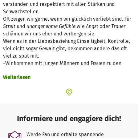
verstanden und respektiert mit allen Stärken und
Schwachstellen.
Oft zeigen wir gerne, wenn wir glücklich verliebt sind. Für
Streit
und
unangenehme Gefühle
wie
Angst
oder
Trauer
schämen wir uns eher und verbergen sie.
Wenn es in der Liebesbeziehung Einseitigkeit, Kontrolle,
vielleicht sogar Gewalt gibt, bekommen andere das oft
viel zu spät mit.
-Wir kommen mit jungen Männern und Frauen zu den
Themen
Liebe und Respekt
in Gespräch. Dabei werden
Weiterlesen
Werte wie
Gleichberechtigung
,
Gewaltfreiheit
und
Toleranz
z.B. für vielfaltige Lebens- und Liebensweisen
besprochen. Zugleich können unterschiedliche Meinungen
gehört und verglichen werden.
-Wir arbeiten zeitweise in Kleingruppen nach Geschlecht
getrennt. Dabei nutzen wir verschiedene Methoden um
Informiere und engagiere dich!
junge Menschen mit Kopf und Herz einzubeziehen. -Wir
erarbeiten gemeinsam
Wünsche
an Liebesziehungen
,
Werde Fan und erhalte spannende
Warnzeichen
für Gewalt
und mögliche
Auswege
aus