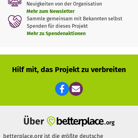
Neuigkeiten von der Organisation
Gewaltbeziehungen
.
Mehr zum Newsletter
Wir gehen dorthin, wo wir Gruppen von jungen Menschen
Sammle gemeinsam mit Bekannten selbst
jeder Art antreffen, z.B. in Wohngruppen oder an Schulen.
Spenden für dieses Projekt
Wir führen die zweitägigen Workshops immer im Frau-
Mehr zu Spendenaktionen
Mann-Tandem durch und wir sind:
TIMA e.V.
, Tübinger Initiative für Mädchenarbeit
PfunzKerle e.V.
, Fachstelle Jungen- und Männerarbeit
Tübingen
Hilf mit, das Projekt zu verbreiten
Wir brauchen Spenden um mit unseren Workshops zu
mehr junge Menschen zu kommen.
Über
betterplace.org ist die größte deutsche