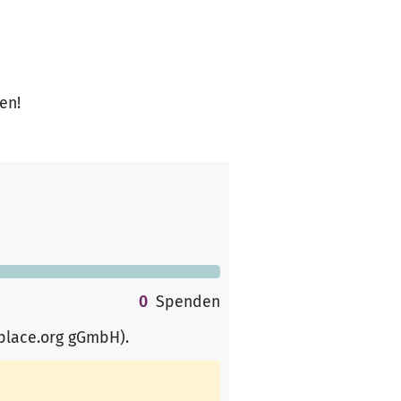
en!
0
Spenden
rplace.org gGmbH)
.