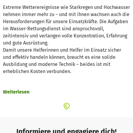
Extreme Wetterereignisse wie Starkregen und Hochwasser
nehmen immer mehr zu – und mit ihnen wachsen auch die
Herausforderungen für unsere Einsatzkräfte. Die Aufgaben
im Wasser-Rettungsdienst sind anspruchsvoll,
zeitintensiv und verlangen volle Konzentration, Erfahrung
und gute Ausrüstung.
Damit unsere Helferinnen und Helfer im Einsatz sicher
und effektiv handeln können, braucht es eine solide
Ausbildung und moderne Technik – beides ist mit
erheblichen Kosten verbunden.
Unsere Wasserrettungsgruppe Neckar-Alb (WRG) finanziert
Weiterlesen
sich überwiegend durch Mitgliedsbeiträge und Spenden.
Nur ein kleiner Teil wird durch Zuschüsse oder Einnahmen
aus Veranstaltungsabsicherungen gedeckt. Die größten
Ausgaben entstehen für die Wartung und Instandhaltung
unseres Materials, die persönliche Schutzausrüstung
sowie die Aus- und Fortbildung unserer ehrenamtlichen
Informiere und engagiere dich!