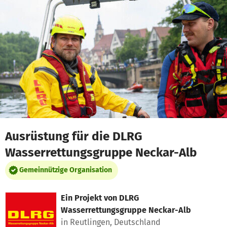
Zum Hauptinhalt springen
Erklärung zur Barrierefreiheit anzeigen
Ausrüstung für die DLRG
Wasserrettungsgruppe Neckar-Alb
Gemeinnützige Organisation
Ein Projekt von
DLRG
Wasserrettungsgruppe Neckar-Alb
in Reutlingen, Deutschland