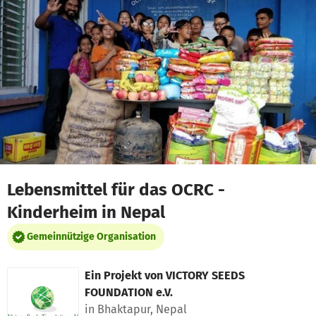
Zum Hauptinhalt springen
Erklärung zur Barrierefreiheit anzeigen
Lebensmittel für das OCRC -
Kinderheim in Nepal
Gemeinnützige Organisation
Ein Projekt von
VICTORY SEEDS
FOUNDATION e.V.
in Bhaktapur, Nepal