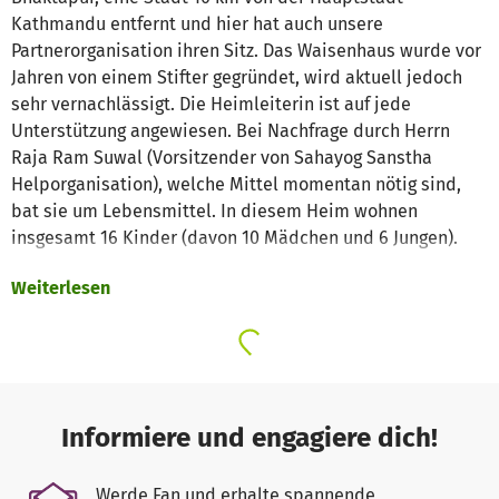
Kathmandu entfernt und hier hat auch unsere
Partnerorganisation ihren Sitz. Das Waisenhaus wurde vor
Jahren von einem Stifter gegründet, wird aktuell jedoch
sehr vernachlässigt. Die Heimleiterin ist auf jede
Unterstützung angewiesen. Bei Nachfrage durch Herrn
Raja Ram Suwal (Vorsitzender von Sahayog Sanstha
Helporganisation), welche Mittel momentan nötig sind,
bat sie um Lebensmittel. In diesem Heim wohnen
insgesamt 16 Kinder (davon 10 Mädchen und 6 Jungen).
Weiterlesen
Für dieses Vorhaben benötigen wir für die
Lebensmittelversorgung der 16 Kindern circa 250,-€ im
Monat (3000,-€ im Jahr) und ausreichend Sachspenden.
Wir haben uns für das Jahr 2018 zum Ziel gesetzt, das
zunächst jedes Kind ausreichend zum Anziehen hat und
drei Mahlzeiten bekommt. Auch soll das Waisenhaus
Informiere und engagiere dich!
renoviert werden und etwas kinderfreundlicher gestaltet
werden.
Werde Fan und erhalte spannende