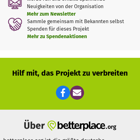
Neuigkeiten von der Organisation
Mehr zum Newsletter
2.
Projektplanung
Sammle gemeinsam mit Bekannten selbst
- Nur Sach-und Lebensmittelspenden
Spenden für dieses Projekt
- Monatliche Versorgung mit ausreichend
Mehr zu Spendenaktionen
Lebensmittel
- Renovierungsarbeiten
- Ausstattung mit Kindergerechten Möbeln,
Spielsachen, Bücher, Schulsachen und Kleider
Hilf mit, das Projekt zu verbreiten
3.
Projektumsetzung
Das für dieses Projekt gespendete Geld wird auf das
Konto unserer Partnerorganisation Sahayog Sanstha
Helporganisation überwiesen. Diese werden die Kinder
mit Lebensmittel und den nötigsten Mitteln versorgen.
Hierfür soll aus dem Team jeder ein Monat verantwortlich
sein und die Einkäufe erledigen. Auch soll nach dem
Über
Rechten geschaut werden. Als Vorsitzende vom Victory
Seeds Verein werde ich dieses Jahr nach Nepal fliegen