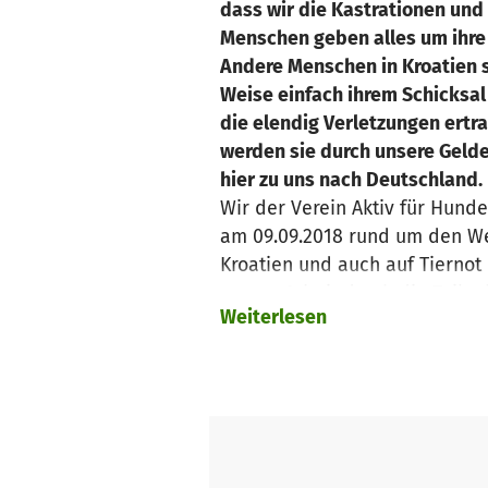
dass wir die Kastrationen und
Menschen geben alles um ihre 
Andere Menschen in Kroatien 
Weise einfach ihrem Schicksal
die elendig Verletzungen ertr
werden sie durch unsere Gelde
hier zu uns nach Deutschland
Wir der Verein Aktiv für Hunde
am 09.09.2018 rund um den Wen
Kroatien und auch auf Tierno
unsere Arbeit durch die Teiln
Weiterlesen
Gute kommt, benötigen wir n
Spendengelder für das Trinkw
Mehr über unsereren Tierisch g
www. aktiv-fuer-hunde-in-not
https://www.aktiv-fuer-hunde