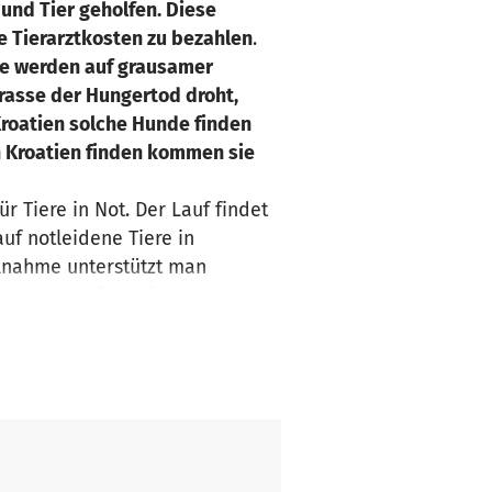
und Tier geholfen. Diese
e Tierarztkosten zu bezahlen
.
de werden auf grausamer
rasse der Hungertod droht,
Kroatien solche Hunde finden
n Kroatien finden kommen sie
r Tiere in Not. Der Lauf findet
uf notleidene Tiere in
lnahme unterstützt man
ganz den Tieren in Not zu
en. Wir suchen noch
kommt.
auf/