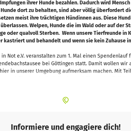
 Impfungen ihrer Hunde bezahlen. Dadurch wird Mensch 
Hunde dort zu behalten, sind aber völlig überfordert di
setzen meist ihre trächtigen Hündinnen aus. Diese Hun
 überlassen. Welpen, Hunde die im Wald oder auf der St
age oder qualvoll Sterben. Wenn unsere Tierfreunde in 
r kastriert und behandelt und wenn sie kein Zuhause i
.
 in Not e.V. veranstalten zum 1. Mal einen Spendenlauf fü
debachstausee bei Göttingen statt. Damit wollen wir a
t hier in unserer Umgebung aufmerksam machen. Mit Tei
ahmegebühr. Damit die Teilnahmegebühr auch möglichst 
och Spendengelder/Sponsoren für die Rahmenbedingung
asser, was jeder Teilnehmer umsonst ausgeschenkt be
uten Lauf erfahren Sie unter:
.de
-in-not.de/aktionen-2018/spendenlauf-tierisch-guter-l
Informiere und engagiere dich!