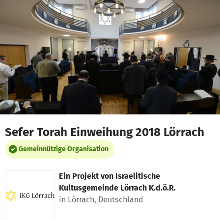
Zum Hauptinhalt springen
Erklärung zur Barrierefreiheit anzeigen
Sefer Torah Einweihung 2018 Lörrach
Gemeinnützige Organisation
Ein Projekt von
Israelitische
Kultusgemeinde Lörrach K.d.ö.R.
in Lörrach, Deutschland