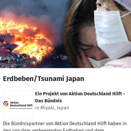
Zum Hauptinhalt springen
Erklärung zur Barrierefreiheit anzeigen
Erdbeben/Tsunami Japan
Ein Projekt von
Aktion Deutschland Hilft -
Das Bündnis
in Miyaki, Japan
Die Bündnispartner von Aktion Deutschland Hilft haben in
den von dem verheerenden Erdbeben und dem