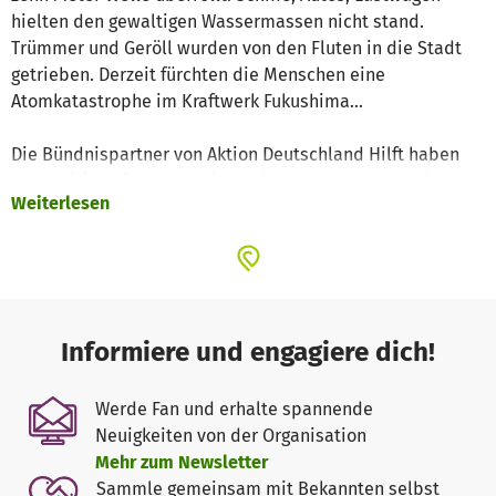
hielten den gewaltigen Wassermassen nicht stand.
Trümmer und Geröll wurden von den Fluten in die Stadt
getrieben. Derzeit fürchten die Menschen eine
Atomkatastrophe im Kraftwerk Fukushima...
Die Bündnispartner von Aktion Deutschland Hilft haben
erste Hilfsmaßnahmen eingeleitet und versorgen die
Weiterlesen
Obdachlosen mit Notunterkünften, Mahlzeiten und stellen
finanzielle Mittel für die Nothilfe bereit.
Bitte hilf auch du den Menschen in Japan mit deiner
Spende!
Informiere und engagiere dich!
Die hier definierten beispielhaften Bedarfe werden
dringend benötigt. Wir garantieren dir, dass deine Spende
Werde Fan und erhalte spannende
den Menschen in Japan zugute kommt und hilft, Leid zu
Neuigkeiten von der Organisation
mindern.
Mehr zum Newsletter
Sammle gemeinsam mit Bekannten selbst