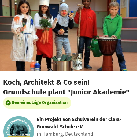
Zum Hauptinhalt springen
Erklärung zur Barrierefreiheit anzeigen
Koch, Architekt & Co sein!
Grundschule plant "Junior Akademie"
Gemeinnützige Organisation
Ein Projekt von
Schulverein der Clara-
Grunwald-Schule e.V.
in Hamburg, Deutschland