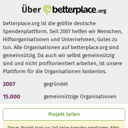
Akademie der Clara-Grunwald-Schule zu unterstützen.
Über
Eure Spenden werden gebraucht für ...
betterplace.org ist die größte deutsche
Materialien
Spendenplattform. Seit 2007 helfen wir Menschen,
Themenausflüge
Hilfsorganisationen und Unternehmen, Gutes zu
Expertenhonorare
tun. Alle Organisationen auf betterplace.org sind
gemeinnützig. Da auch wir selbst gemeinnützig
Eure Unterstützung macht 380 Kinder sehr, sehr glücklich!
sind und nicht profitorientiert arbeiten, ist unsere
EIN DANKESCHÖN AN ALLE MÖGLICHMACHER
Plattform für die Organisationen kostenlos.
2007
gegründet
15.000
gemeinnützige Organisationen
300 Mio €
für den guten Zweck
Projekt teilen
Dieses Projekt kann zur Zeit keine Spenden empfangen. Bitte