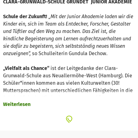
CLARA-GRUNWALD-SCHULE GRÜNDET JUNIOR AKADEMIE
Schule der Zukunft!
„
Mit der Junior Akademie laden wir die
Kinder ein, sich im Team als Entdecker, Forscher, Gestalter
und Tüftler auf den Weg zu machen. Das Ziel ist, die
kindliche Begeisterung am Lernen aufrechtzuerhalten und
sie dafür zu begeistern, sich selbstständig neues Wissen
anzueignen“,
so Schulleiterin Gundula Dechow.
„Vielfalt als Chance“
ist der Leitgedanke der Clara-
Grunwald-Schule aus Neuallermöhe-West (Hamburg). Die
Schüler*innen kommen aus vielen Kulturwelten (30!
Muttersprachen) mit unterschiedlichen Fähigkeiten in die
Schule. Viele der Kinder kommen aus prekären
Weiterlesen
Verhältnissen und haben Fluchterfahrungen. Da Kinder am
besten lernen, wenn sie aktiv etwas gestalten können,
möchte die Ganztagsgrundschule einen neuen Weg gehen
und ihren Lehrplan mit der Junior Akademie erweitern: