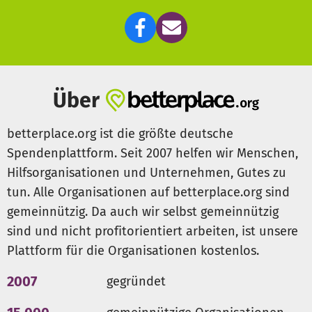
Um mit Menschen ins Gespräch zu kommen, touren wir
mit unseren Motorrädern durch Europa. Ihre Erfahrungen
in Bezug auf Depressionen werden wir mit euch zu teilen.
Mit unserer Initiative wollen wir Spenden sammeln, die zu
100% an die Deutsche DepressionsLiga e.V weitergegeben
Über
werden, um weiter über Depressionen aufzuklären,
Selbsthilfegruppen zu gründen und erkrankte Menschen zu
betterplace.org ist die größte deutsche
unterstützen.
Spendenplattform. Seit 2007 helfen wir Menschen,
Hilfsorganisationen und Unternehmen, Gutes zu
Hilf auch du uns dabei, das Leben von gut 4,5 Millionen
tun. Alle Organisationen auf betterplace.org sind
betroffenen Menschen in Deutschland lebenswerter zu
machen. Denn auch sie gehören in den Schoß unserer
gemeinnützig. Da auch wir selbst gemeinnützig
Gesellschaft!
sind und nicht profitorientiert arbeiten, ist unsere
Plattform für die Organisationen kostenlos.
2007
gegründet