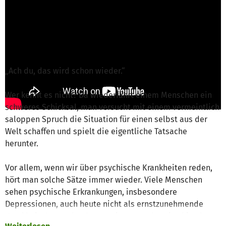
D. Siewertsen von Deutsche DepressionsLiga
e.V.
ist für dieses Projekt verantwortlich
Nachricht schreiben
„Ach du, das wird schon wieder.“
Wer kennt es nicht? Da wiederfährt einem Menschen ein
schweres Schicksal, man versucht mit einem vermeintlich
saloppen Spruch die Situation für einen selbst aus der
Welt schaffen und spielt die eigentliche Tatsache
herunter.
Vor allem, wenn wir über psychische Krankheiten reden,
hört man solche Sätze immer wieder. Viele Menschen
sehen psychische Erkrankungen, insbesondere
Depressionen, auch heute nicht als ernstzunehmende
Krankheit. So werden Depressionen auch weiterhin als