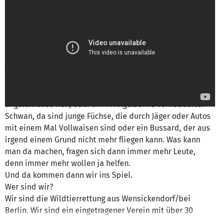
Sanny Giese von Gnadenhof & Wildtierrettung
Notkleintiere e.V.
ist für dieses Projekt
verantwortlich
Nachricht schreiben
Jeder hat sie schon mal gesehen, an der Straße, im Wald
oder wo auch immer; verletzte oder sehr junge Tiere, die
ohne Hilfe nicht überleben würden. Da ist ein
angefahrenes Reh, oder ein in Angelsehne verhedderter
Schwan, da sind junge Füchse, die durch Jäger oder Autos
mit einem Mal Vollwaisen sind oder ein Bussard, der aus
irgend einem Grund nicht mehr fliegen kann. Was kann
man da machen, fragen sich dann immer mehr Leute,
denn immer mehr wollen ja helfen.
Und da kommen dann wir ins Spiel.
Wer sind wir?
Wir sind die Wildtierrettung aus Wensickendorf/bei
Berlin. Wir sind ein eingetragener Verein mit über 30