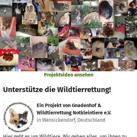
Zum Hauptinhalt springen
Erklärung zur Barrierefreiheit anzeigen
Projektvideo ansehen
Unterstütze die Wildtierrettung!
Ein Projekt von
Gnadenhof &
Wildtierrettung Notkleintiere e.V.
in Wensickendorf, Deutschland
Hier geht es um Wildtiere. Wir geben alles, um ihnen zu