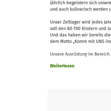
Jährlich begeistern sich unse
und auch kulinarisch werden u
Unser Zeltlager wird jedes Jah
soll den 80-100 Kindern und 
Und das haben wir bereits die
dem Motto „Komm mit UNS ins
Unsere Ausrüstung im Bereich 
dieses Jahr neue Heringe, Zel
Weiterlesen
stemmen können.
Das Betreuer-Team des Ministr
Spende die uns dabei hilft, no