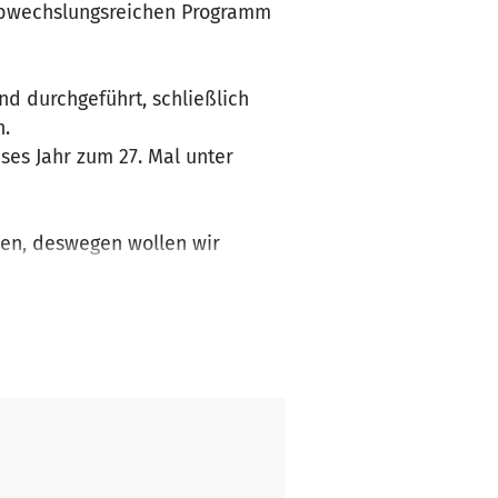
, abwechslungsreichen Programm
und durchgeführt, schließlich
n.
ses Jahr zum 27. Mal unter
men, deswegen wollen wir
wir selbst leider nicht ganz
er freuen sich über jede