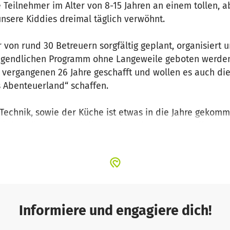
re Teilnehmer im Alter von 8-15 Jahren an einem tollen
nsere Kiddies dreimal täglich verwöhnt.
r von rund 30 Betreuern sorgfältig geplant, organisiert 
Jugendlichen Programm ohne Langeweile geboten werde
 vergangenen 26 Jahre geschafft und wollen es auch die
 Abenteuerland“ schaffen.
Technik, sowie der Küche ist etwas in die Jahre gekom
tsäcke, Küchenmaterialien und Werkzeug beschaffen, was 
anten- und Jugendzeltlagers und unsere vielen Teilnehm
ch weitere Jahre im Zeltlager genießen zu können!
Informiere und engagiere dich!