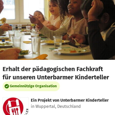
Zum Hauptinhalt springen
Erklärung zur Barrierefreiheit anzeigen
Erhalt der pädagogischen Fachkraft
für unseren Unterbarmer Kinderteller
Gemeinnützige Organisation
Ein Projekt von
Unterbarmer Kinderteller
in Wuppertal, Deutschland