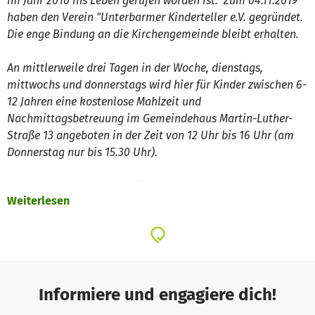
im Jahr 2010 ins Leben gerufen worden ist. Zum 04.11.2019
haben den Verein "Unterbarmer Kinderteller e.V. gegründet.
Die enge Bindung an die Kirchengemeinde bleibt erhalten.
An mittlerweile drei Tagen in der Woche, dienstags,
mittwochs und donnerstags wird hier für Kinder zwischen 6-
12 Jahren eine kostenlose Mahlzeit und
Nachmittagsbetreuung im Gemeindehaus Martin-Luther-
Straße 13 angeboten in der Zeit von 12 Uhr bis 16 Uhr (am
Donnerstag nur bis 15.30 Uhr).
Das Angebot umfasst ein frisch zubereitetes gemeinsames
Weiterlesen
Mittagessen, Hausaufgabenbetreuung und Bastel- sowie
Spielmöglichkeiten.
Es richtet sich an alle Kinder insbesondere an die aus dem
Unterbarmer Umfeld. Herkunft, Nationalität oder
Religionszugehörigkeitspielen dabei keine Rolle.
Informiere und engagiere dich!