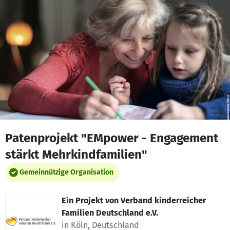
Zum Hauptinhalt springen
Erklärung zur Barrierefreiheit anzeigen
Patenprojekt "EMpower - Engagement
stärkt Mehrkindfamilien"
Gemeinnützige Organisation
Ein Projekt von
Verband kinderreicher
Familien Deutschland e.V.
in Köln, Deutschland