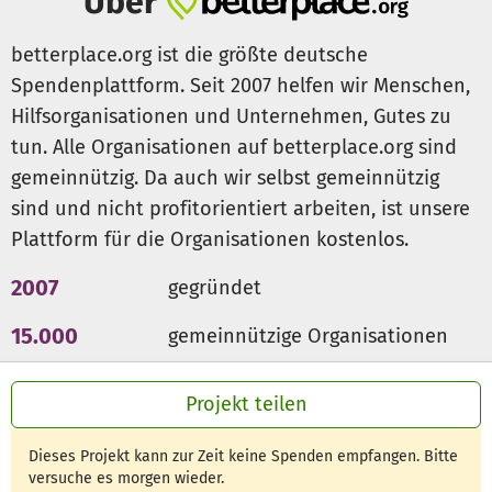
Über
freiwilliger Basis.
betterplace.org ist die größte deutsche
Anerkennende Unterstützung
Spendenplattform. Seit 2007 helfen wir Menschen,
Seit 1. Oktober 2018 wird „EMpower - Engagement stärkt
Hilfsorganisationen und Unternehmen, Gutes zu
Mehrkindfamilien“ vom Bundesministerium für Familien,
tun. Alle Organisationen auf betterplace.org sind
Frauen, Jugend und Senioren (BMFSFJ) und die Gingko
Stiftung gefördert. Es besteht eine Kooperation mit der
gemeinnützig. Da auch wir selbst gemeinnützig
Stiftung Lesen.
sind und nicht profitorientiert arbeiten, ist unsere
Plattform für die Organisationen kostenlos.
Mit Ihrer Spende
...
unterstützen Sie benachteiligte kinderreiche Familien
2007
gegründet
im Alltag
helfen Sie das Projekt auf
weitere Standorte
15.000
gemeinnützige Organisationen
auszudehnen. Damit wir das „EMpower“-Patenprojekt
300 Mio €
für den guten Zweck
auf weitere Standorte in Nordrhein-Westfalen,
Projekt teilen
Niedersachsen, Baden-Württemberg. Thüringen und
weitere Bundesländer ausdehnen können, sind wir auch
Dieses Projekt kann zur Zeit keine Spenden empfangen. Bitte
auf Ihre Hilfe angewiesen. Nutzen Sie hierfür gerne die
versuche es morgen wieder.
Möglichkeit einer Spende.