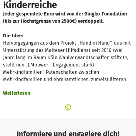
Kinderreiche
Jeder gespendete Euro wird von der Gingko-Foundation
(bis zur Höchstgrenze von 2500€) verdoppelt.
Die Idee:
Hervorgegangen aus dem Projekt „Hand in Hand“, das mit
Unterstützung des Malteser Hilfsdienst seit 2016 zwei
Jahre lang im Raum Köln Wahlverwandtschaften stiftete,
stellt nun „EMpower - Engagement stärkt
Mehrkindfamilien“ Patenschaften zwischen
Mehrkindfamilien und ehrenamtlichen, zumeist älteren
Patinnen und Paten her: sie leben häufig in finanziell
Weiterlesen
angespannten Lebenssituationen, müssen vielen Kindern
und deren Bedürfnissen gerecht werden und den
herausfordernden Alltag organisieren. Manchmal führt das
dazu, dass sich die Eltern überfordert fühlen. Meist ist
keine Unterstützung durch Familie oder Freunde
vorhanden. Die Familien benötigen dann vor allem
Informiere und engagiere dich!