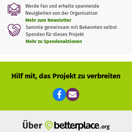
Die Realisierung des Projekts ist allein auf Spenden
Werde Fan und erhalte spannende
(Geld- und Sachspenden, aber auch freiwillige Helfer!)
Neuigkeiten von der Organisation
angewiesen!
Mehr zum Newsletter
Sammle gemeinsam mit Bekannten selbst
Das Programm der Maßnahme umfasst vier
Spenden für dieses Projekt
Hauptbereiche:
Mehr zu Spendenaktionen
1. Stärkung von Selbstbewusstsein, Empathievermögen
und emotionaler Intelligenz
a. Selbstwahrnehmung vs. Fremdwahrnehmung
b. Stärkung des Selbstkonzeptes
Hilf mit, das Projekt zu verbreiten
c. Stimm- und Rhetoriktraining
d. Körpersprache-Workshop
e. Emotionale Intelligenz und Nicht-Visualität
2.Karriereplanung und Selbstpositionierung
a. Best-Practices für den Schritt in die Selbstständigkeit
b. Persönliche Potenzialanalyse auf Basis des „Predictive
Über
Index“-Verfahrens