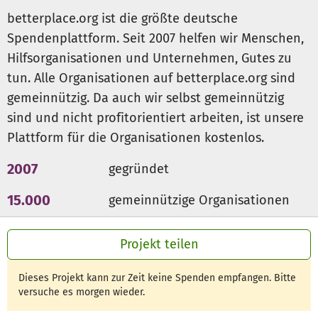
c. Selbsteinschätzung als Werkzeug
betterplace.org ist die größte deutsche
d. Einführung in ein Online-Mentoring System
Spendenplattform. Seit 2007 helfen wir Menschen,
Hilfsorganisationen und Unternehmen, Gutes zu
tun. Alle Organisationen auf betterplace.org sind
3. Aufbau von Workshop-Moderationsfähigkeiten
a. Moderation und Präsentation
gemeinnützig. Da auch wir selbst gemeinnützig
(Gruppendiskussionsmoderation, Ergebnissicherung)
sind und nicht profitorientiert arbeiten, ist unsere
b. Observation und Kommunikation (Interview-Technik,
Plattform für die Organisationen kostenlos.
Zuhörvermögen)
c. Erfassung von Information und Clusterbildung
2007
gegründet
d. Stärkung der sozialen Kompetenz (soft skills)
e. Stärkung der Vermittlungsfähigkeit minus visus
15.000
gemeinnützige Organisationen
300 Mio €
für den guten Zweck
4. Erweiterung des wissenschaftlichen Horizonts
Projekt teilen
a. Nicht-optische Kultur und Psychologie (Geschichte und
Wirkung)
Dieses Projekt kann zur Zeit keine Spenden empfangen. Bitte
b. Ist-Zustand der Neurowissenschaft im Zusammenhang
versuche es morgen wieder.
mit Nicht-Visualität
c. Ethik und Ökonomie