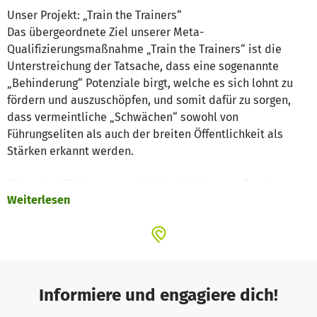
Unser Projekt: „Train the Trainers“
Das übergeordnete Ziel unserer Meta-
Qualifizierungsmaßnahme „Train the Trainers“ ist die
Unterstreichung der Tatsache, dass eine sogenannte
„Behinderung“ Potenziale birgt, welche es sich lohnt zu
fördern und auszuschöpfen, und somit dafür zu sorgen,
dass vermeintliche „Schwächen“ sowohl von
Führungseliten als auch der breiten Öffentlichkeit als
Stärken erkannt werden.
Diese Qualifizierungs- und Weiterbildungsmaßnahme
Weiterlesen
bietet der Verein blinden und sehbehinderten Menschen
aus aller Welt an, unabhängig von ihrem beruflichen,
sozialen, oder kulturellen Hintergrund. Das fünftägige
Training wird vom 20. - 24. Juni 2011 in den Räumen der
Ausstellung „Dialog im Dunkeln“ in der Hamburger
Speicherstadt stattfinden.
Informiere und engagiere dich!