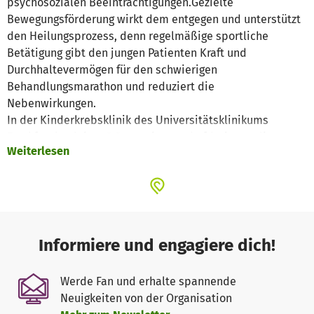
psychosozialen Beeinträchtigungen.Gezielte
Bewegungsförderung wirkt dem entgegen und unterstützt
den Heilungsprozess, denn regelmäßige sportliche
Betätigung gibt den jungen Patienten Kraft und
Durchhaltevermögen für den schwierigen
Behandlungsmarathon und reduziert die
Nebenwirkungen.
In der Kinderkrebsklinik des Universitätsklinikums
Frankfurt begleiten 3 Sportwissenschaftlerinnen die
Weiterlesen
jungen Patienten mit einer entwicklungsspezifischen,
individualisierten Sporttherapie durch die gesamte
Behandlung. Die Kosten für das laufende Projekt sowie
erforderliche Mittel für die Weiterentwicklung und
Optimierung des Angebotes trägt der Verein "Hilfe für
krebskranke Kinder Frankfurt e. V."
Informiere und engagiere dich!
Die Sporttherapie wird von den Krankenkassen (noch)
nicht finanziert. Deshalb werden Spenden benötigt, damit
Werde Fan und erhalte spannende
auch künftig alle krebskranken Kinder und Jugendlichen in
Neuigkeiten von der Organisation
Frankfurt von diesem Projekt profitieren können.