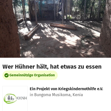
Zum Hauptinhalt springen
Erklärung zur Barrierefreiheit anzeigen
Wer Hühner hält, hat etwas zu essen
Gemeinnützige Organisation
Ein Projekt von
Kriegskindernothilfe e.V.
in Bungoma Musikoma, Kenia