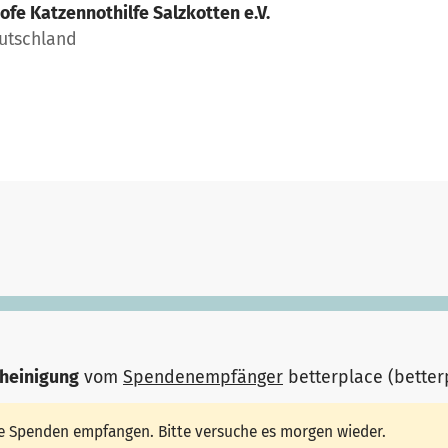
ofe Katzennothilfe Salzkotten e.V.
eutschland
heinigung
vom
Spendenempfänger
betterplace (bette
ine Spenden empfangen. Bitte versuche es morgen wieder.