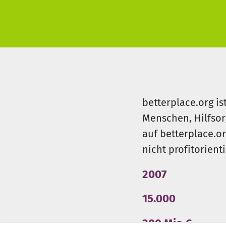
betterplace.org is
Menschen, Hilfsor
auf betterplace.o
nicht profitorient
2007
15.000
300 Mio €