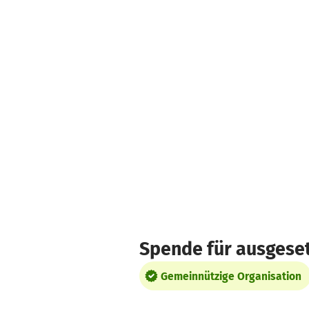
Zum Hauptinhalt springen
Erklärung zur Barrierefreiheit anzeigen
Spende für ausgeset
Gemeinnützige Organisation