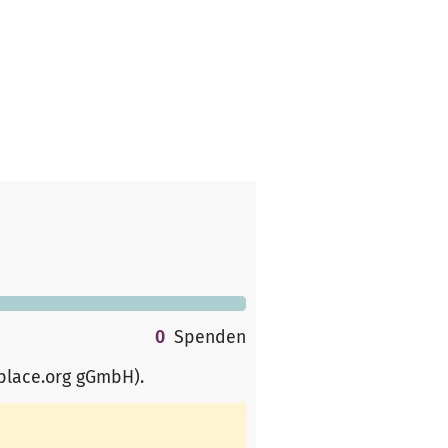
0
Spenden
rplace.org gGmbH)
.