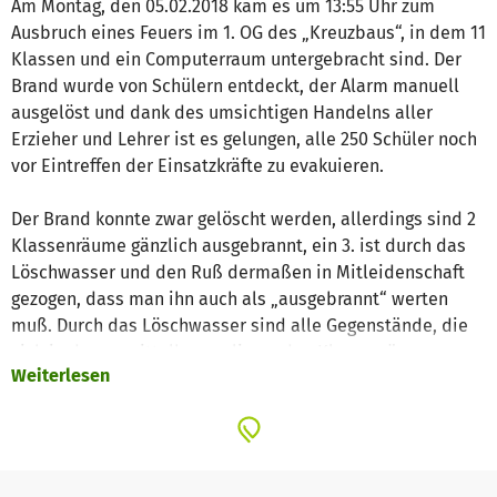
Am Montag, den 05.02.2018 kam es um 13:55 Uhr zum
Ausbruch eines Feuers im 1. OG des „Kreuzbaus“, in dem 11
Klassen und ein Computerraum untergebracht sind. Der
Brand wurde von Schülern entdeckt, der Alarm manuell
ausgelöst und dank des umsichtigen Handelns aller
Erzieher und Lehrer ist es gelungen, alle 250 Schüler noch
vor Eintreffen der Einsatzkräfte zu evakuieren.
Der Brand konnte zwar gelöscht werden, allerdings sind 2
Klassenräume gänzlich ausgebrannt, ein 3. ist durch das
Löschwasser und den Ruß dermaßen in Mitleidenschaft
gezogen, dass man ihn auch als „ausgebrannt“ werten
muß. Durch das Löschwasser sind alle Gegenstände, die
sich in den unmittelbar umliegenden Klassenräumen
Weiterlesen
befanden stark geschädigt, weiter weg liegende Räume
haben unter der Rauchentwicklung gelitten. Die Sachen
der Kinder (Schulranzen, Turnsachen, Kleidungsstücke,
etc.) lagen teilweise auf den Tischen, da der Großteil zu
dem Zeitpunkt Hausaufgaben erledigt hat, oder sie lagen