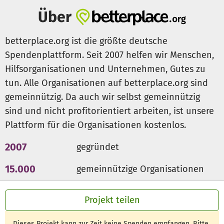
gestellten finanziellen Mittel unmittelbar in
Über
„Sachinvestitionen“ für die einzelnen Gruppen
umgewandelt wurden. Da diese Dinge jedoch nicht der
betterplace.org ist die größte deutsche
Schule gehören und auch keiner Einzelperson unmittelbar
Spendenplattform. Seit 2007 helfen wir Menschen,
zuzuordnen sind, zahlt keine Versicherung dafür!
Hilfsorganisationen und Unternehmen, Gutes zu
tun. Alle Organisationen auf betterplace.org sind
Aktuell sind die Kinder der betroffenen Klassen von
umliegenden Schulen sehr freundlich aufgenommen
gemeinnützig. Da auch wir selbst gemeinnützig
worden. Allerdings in überwiegend leeren Klassenräumen
sind und nicht profitorientiert arbeiten, ist unsere
mit wenig zusätzlicher Ausstattung.
Plattform für die Organisationen kostenlos.
Das betroffene Schulgebäude muss aufgrund der
2007
gegründet
Asbestbelastung mindestens grundsaniert werden.
15.000
gemeinnützige Organisationen
Inwieweit die Statik in dem betroffenen Gebäude
300 Mio €
für den guten Zweck
gefährdet ist, ist aktuell noch nicht geklärt. Fest steht nur,
Projekt teilen
dass unsere Kinder mittelfristig in eine Containerlösung
ziehen werden, welche sicherlich mehrere Jahre Bestand
Dieses Projekt kann zur Zeit keine Spenden empfangen. Bitte