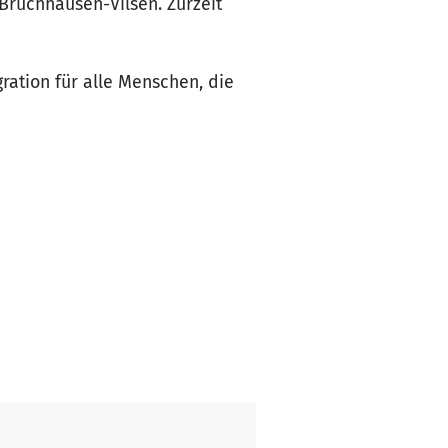
Bruchhausen-Vilsen. Zurzeit
ration für alle Menschen, die
rübergehenden -
 guten Aufenthalt und