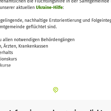
enamtlichen die Flüchtlingshilfe in der Samtgemeinde 
 unserer aktuellen
Ukraine-Hilfe
:
 gelingende, nachhaltige Erstorientierung und Folgeinteg
amtgemeinde geflüchtet sind.
zu allen notwendigen Behördengängen
, Ärzten, Krankenkassen
erhalts
tionskurs
hkurse
ationsrelevanten Lebenslagen
en und Ukrainern angesichts ihres - hoffentlich nur vo
 verheerenden Umstände, die sie zu uns geführt haben,
he Teilhabe in der neuen Umgebung ermöglichen.