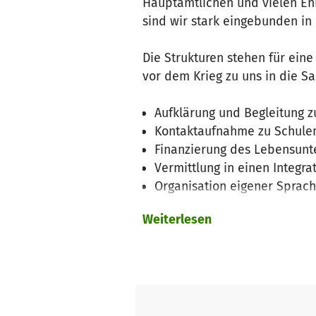
Hauptamtlichen und vielen Ehr
sind wir stark eingebunden in
Die Strukturen stehen für eine
vor dem Krieg zu uns in die S
Aufklärung und Begleitung 
Kontaktaufnahme zu Schulen
Finanzierung des Lebensunt
Vermittlung in einen Integra
Organisation eigener Sprac
Information zu allen integr
Weiterlesen
Wir möchten allen Ukrainerinn
Heimatverlustes und trotz der
umfangreiche gesellschaftlic
Ein Film zu unserer Arbeit