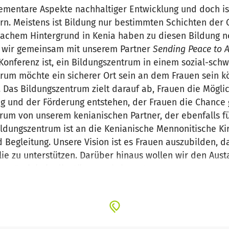
ementare Aspekte nachhaltiger Entwicklung und doch is
n. Meistens ist Bildung nur bestimmten Schichten der G
wachem Hintergrund in Kenia haben zu diesen Bildung 
n wir gemeinsam mit unserem Partner
Sending Peace to A
onferenz ist, ein Bildungszentrum in einem sozial-schw
rum möchte ein sicherer Ort sein an dem Frauen sein k
. Das Bildungszentrum zielt darauf ab, Frauen die Mögli
ng und der Förderung entstehen, der Frauen die Chance g
rum von unserem kenianischen Partner, der ebenfalls fü
Bildungszentrum ist an die Kenianische Mennonitische Ki
 Begleitung. Unsere Vision ist es Frauen auszubilden, da
ie zu unterstützen. Darüber hinaus wollen wir den Aus
eses Projekt in die Gänge zu bringen!