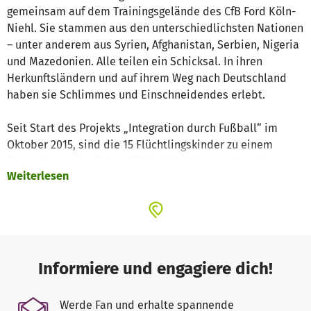
gemeinsam auf dem Trainingsgelände des CfB Ford Köln-
Niehl. Sie stammen aus den unterschiedlichsten Nationen
– unter anderem aus Syrien, Afghanistan, Serbien, Nigeria
und Mazedonien. Alle teilen ein Schicksal. In ihren
Herkunftsländern und auf ihrem Weg nach Deutschland
haben sie Schlimmes und Einschneidendes erlebt.
Seit Start des Projekts „Integration durch Fußball“ im
Oktober 2015, sind die 15 Flüchtlingskinder zu einem
festen Bestandteil des CfB Ford Niehl geworden. Die
Weiterlesen
Flüchtlinge werden aktiv in das Vereinsgeschehen
eingebunden.
Bei den Trainingseinheiten sind immer auch Fußballer aus
dem Niehler Verein dabei. So können neue
Freundschaften entstehen, die den Flüchtlingskindern das
Informiere und engagiere dich!
neue Leben in Deutschland vereinfachen und sprachliche
Barrieren schneller beseitigen.
Werde Fan und erhalte spannende