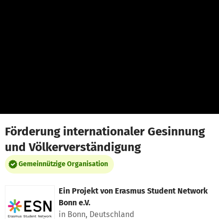
Zum Hauptinhalt springen
Erklärung zur Barrierefreiheit anzeigen
Förderung internationaler Gesinnung
und Völkerverständigung
Gemeinnützige Organisation
Ein Projekt von
Erasmus Student Network
Bonn e.V.
in Bonn, Deutschland