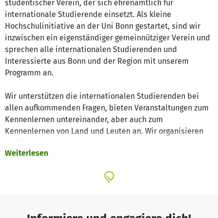
studentischer Verein, der sich ehrenamtlich für
internationale Studierende einsetzt. Als kleine
Hochschulinitiative an der Uni Bonn gestartet, sind wir
inzwischen ein eigenständiger gemeinnütziger Verein und
sprechen alle internationalen Studierenden und
Interessierte aus Bonn und der Region mit unserem
Programm an.
Wir unterstützen die internationalen Studierenden bei
allen aufkommenden Fragen, bieten Veranstaltungen zum
Kennenlernen untereinander, aber auch zum
Kennenlernen von Land und Leuten an. Wir organisieren
Ausflüge- und Wochenendfahrten, Wanderungen,
Weiterlesen
Stadtführungen sowie andere kulinarische, kulturelle und
sportliche Events. Mit viel Herzblut und Leidenschaft
sorgen wir dafür, dass der Auslandsaufenthalt für die
internationalen Studierenden in Bonn zu einem
unvergesslichen Erlebnis wird.