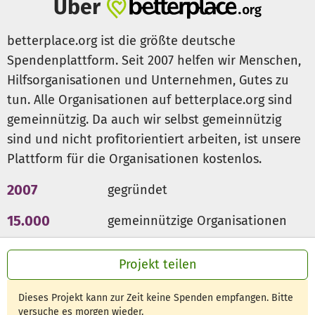
Über
Zusätzlich zu den einheitlichen Projektwochen
betterplace.org ist die größte deutsche
organisieren wir jedes Jahr ein vielfältiges und buntes
Spendenplattform. Seit 2007 helfen wir Menschen,
Programm, das für alle Interessierten frei zugänglich ist.
Hilfsorganisationen und Unternehmen, Gutes zu
Durch Ihre Unterstützung können wir das Angebot auch in
tun. Alle Organisationen auf betterplace.org sind
Zukunft aufrechterhalten und unser Angebot weiter
ausbauen.
gemeinnützig. Da auch wir selbst gemeinnützig
sind und nicht profitorientiert arbeiten, ist unsere
Im Jahr 2018 werden folgende Themen im Vordergrund
Plattform für die Organisationen kostenlos.
stehen, die ebenfalls vom Deutschen Akademischen
Austauschdienst (DAAD) unterstützt werden:
2007
gegründet
Inklusion von weniger repräsentierten Gruppen:
Teilnehmern aus benachteiligten Verhältnissen soll der
15.000
gemeinnützige Organisationen
Zugang zu den bestehenden Angeboten erleichtert
300 Mio €
für den guten Zweck
werden. Hierzu zählen u.a. Teilnehmer mit besonderen
Projekt teilen
Bedürfnissen, Bildungsproblemen, kulturellen
Unterschieden oder sozialen Hindernissen wie z.B.
Dieses Projekt kann zur Zeit keine Spenden empfangen. Bitte
ethnische Herkunft oder Diskriminierung aufgrund des
versuche es morgen wieder.