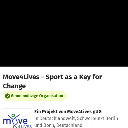
Zum Hauptinhalt springen
Erklärung zur Barrierefreiheit anzeigen
Move4Lives - Sport as a Key for
Change
Gemeinnützige Organisation
Ein Projekt von
Move4Lives gUG
in Deutschlandweit, Schwerpunkt Berlin
und Bonn, Deutschland