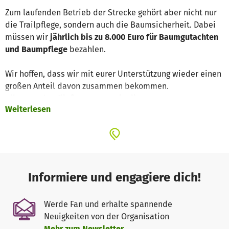
Zum laufenden Betrieb der Strecke gehört aber nicht nur
die Trailpflege, sondern auch die Baumsicherheit. Dabei
müssen wir
jährlich bis zu 8.000 Euro für Baumgutachten
und Baumpflege
bezahlen.
Wir hoffen, dass wir mit eurer Unterstützung wieder einen
großen Anteil davon zusammen bekommen.
Alle Spenden fließen zu 100% in die EsNos.
Weiterlesen
Wenn euch euer legaler Hometrail am Herzen liegt und ihr
den Erhalt unterstützen wollt, freuen wir uns auf euren
Support!
Herzlichen Dank für eure Unterstützung!!!
Informiere und engagiere dich!
Werde Fan und erhalte spannende
Neuigkeiten von der Organisation
Mehr zum Newsletter