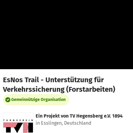
Zum Hauptinhalt springen
Erklärung zur Barrierefreiheit anzeigen
EsNos Trail - Unterstützung für
Verkehrssicherung (Forstarbeiten)
Gemeinnützige Organisation
Ein Projekt von
TV Hegensberg e.V. 1894
in Esslingen, Deutschland