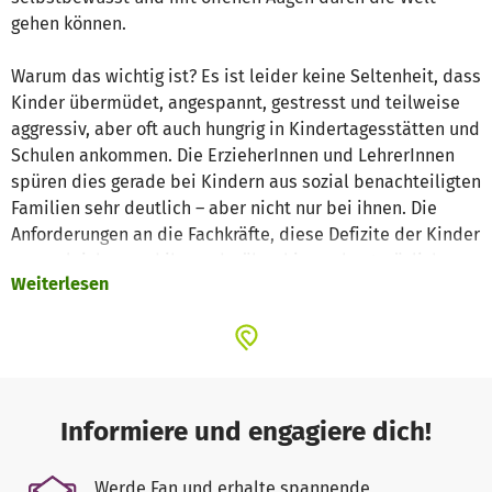
gehen können.
Warum das wichtig ist? Es ist leider keine Seltenheit, dass
Kinder übermüdet, angespannt, gestresst und teilweise
aggressiv, aber oft auch hungrig in Kindertagesstätten und
Schulen ankommen. Die ErzieherInnen und LehrerInnen
spüren dies gerade bei Kindern aus sozial benachteiligten
Familien sehr deutlich – aber nicht nur bei ihnen. Die
Anforderungen an die Fachkräfte, diese Defizite der Kinder
auszugleichen und ihnen darüber hinaus bestmögliche
Weiterlesen
Gesundheits- und Bildungschancen zu eröffnen, sind eine
große Herausforderung. Dabei brauchen sie Unterstützung.
Helfen sie uns dabei, dass Prävention und
Gesundheitsförderung in allen Lebensbereichen
berücksichtigt werden, damit Kinder gesund und glücklich
Informiere und engagiere dich!
aufwachsen. Sie sollen später ihren gesunden Lebensstil
den nachfolgenden Generationen weitergeben.
Werde Fan und erhalte spannende