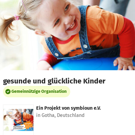
Zum Hauptinhalt springen
Erklärung zur Barrierefreiheit anzeigen
gesunde und glückliche Kinder
Gemeinnützige Organisation
Ein Projekt von
symbioun e.V.
in Gotha, Deutschland