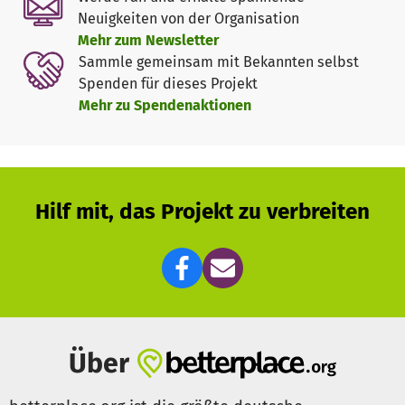
Neuigkeiten von der Organisation
Um das zu erreichen fangen wir mit unseren Programm
Mehr zum Newsletter
„gugk – gesund und glücklich in Kitas“ da an, wo viele
Sammle gemeinsam mit Bekannten selbst
andere Projekte aufhören. Hierfür setzen wir früh an und
Spenden für dieses Projekt
beziehen das gesamte Lebensumfeld der Kinder, wie zum
Mehr zu Spendenaktionen
Beispiel Kitas und Schulen mit ein. Wir fangen da an, wo
viele andere Programme aufhören:
- Wir fragen nach bestehenden Gesundheitskompetenzen,
- Wir bilden fort und entwickeln Teams,
Hilf mit, das Projekt zu verbreiten
- Wir coachen den Theorietransfer in die Praxis,
- Wir beraten Kitas, Schulen und Eltern,
- Wir bewegen Köpfe (und Füße).
- Wir begleiten alle Beteiligten langfristig
So entwickeln wir gesundheitsförderliche Strukturen in
den Lebens- und Lernwelten der Kinder.
Über
Ausgewogene Ernährung und Verpflegung, mehr Bewegung
und Sport, Entspannung und Stressmanagement sind nur